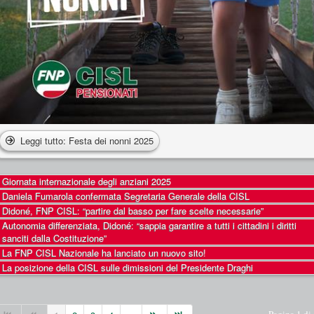
Leggi tutto: Festa dei nonni 2025
Giornata internazionale degli anziani 2025
Daniela Fumarola confermata Segretaria Generale della CISL
Didoné, FNP CISL: “partire dal basso per fare scelte necessarie”
Autonomia differenziata, Didoné: “sappia garantire a tutti i cittadini i diritti
sanciti dalla Costituzione”
La FNP CISL Nazionale ha lanciato un nuovo sito!
La posizione della CISL sulle dimissioni del Presidente Draghi