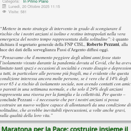
Categoria:
In Primo Piano
Lunedì, 20 Ottobre 2025 11:15
Visite: 581
“Mettere in moto strategie di intervento in grado di scongiurare il
rischio che i nostri anziani si isolino e restino intrappolati nella vera
emergenza del nostro tempo rappresentata dalla solitudine”
: è quanto
Roberto Pezzani
dichiara il segretario generale della FNP CISL,
, alla
luce dei dati della sorveglianza Passi d’Argento diffusi oggi.
“Pensavamo che il momento peggiore degli ultimi anni fosse stato
l’isolamento vissuto durante la pandemia dovuta al Covid, che ha avev
limitato tanti spazi e occasioni di socialità e creato disagio e depressio
a tutti, in particolare alle persone più fragili, ma è evidente che questa
condizione interessa ancora molte persone, se è vero che il 14% degli
over 65 è a rischio di isolamento sociale, non avendo contatti con amic
o parenti in una settimana normale, e che solo il 29% degli anziani
rappresenta una risorsa per la famiglia e la collettività. Per questo
–
è necessario che per i nostri anziani si possa
conclude Pezzani –
costruire un nuovo welfare capace di allontanarli da una condizione di
solitudine, che avrebbe inevitabili ripercussioni, a volte anche gravi,
sulla qualità della loro vita.”
Maratona per la Pace: costruire insieme il