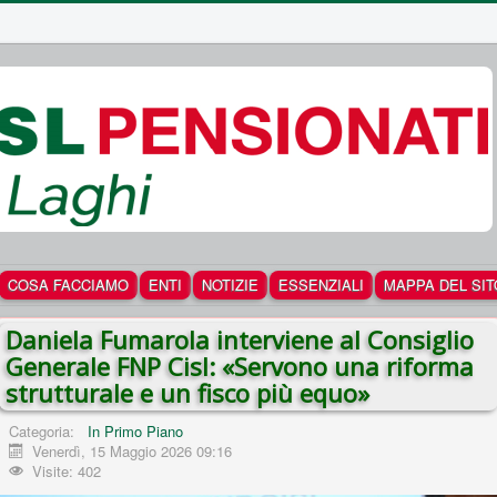
COSA FACCIAMO
ENTI
NOTIZIE
ESSENZIALI
MAPPA DEL SIT
Daniela Fumarola interviene al Consiglio
Generale FNP Cisl: «Servono una riforma
strutturale e un fisco più equo»
Categoria:
In Primo Piano
Venerdì, 15 Maggio 2026 09:16
Visite: 402