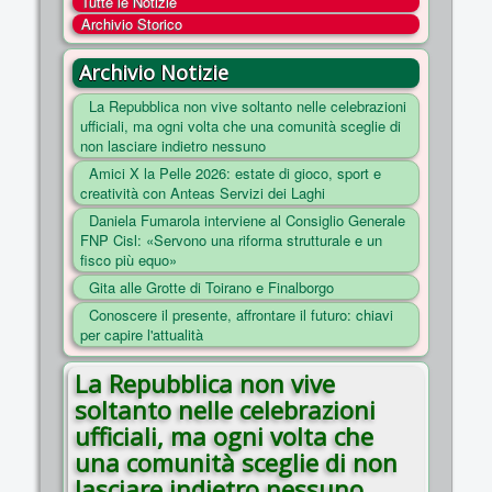
Tutte le Notizie
COSA FACCIAMO
Archivio Storico
ENTI
Archivio Notizie
NOTIZIE
La Repubblica non vive soltanto nelle celebrazioni
ufficiali, ma ogni volta che una comunità sceglie di
ESSENZIALI
non lasciare indietro nessuno
MAPPA DEL SITO
Amici X la Pelle 2026: estate di gioco, sport e
creatività con Anteas Servizi dei Laghi
CONVENZIONI
Daniela Fumarola interviene al Consiglio Generale
FOTO
FNP Cisl: «Servono una riforma strutturale e un
fisco più equo»
SOCIAL
Gita alle Grotte di Toirano e Finalborgo
Conoscere il presente, affrontare il futuro: chiavi
per capire l'attualità
La Repubblica non vive
soltanto nelle celebrazioni
ufficiali, ma ogni volta che
una comunità sceglie di non
lasciare indietro nessuno