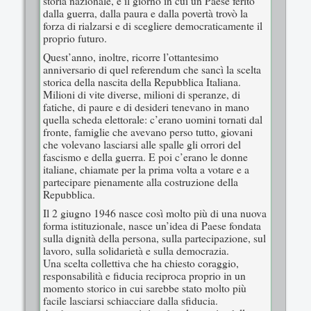
storia nazionale, é il giorno in cui un Paese ferito
dalla guerra, dalla paura e dalla povertà trovò la
forza di rialzarsi e di scegliere democraticamente il
proprio futuro.
Quest’anno, inoltre, ricorre l’ottantesimo
anniversario di quel referendum che sancì la scelta
storica della nascita della Repubblica Italiana.
Milioni di vite diverse, milioni di speranze, di
fatiche, di paure e di desideri tenevano in mano
quella scheda elettorale: c’erano uomini tornati dal
fronte, famiglie che avevano perso tutto, giovani
che volevano lasciarsi alle spalle gli orrori del
fascismo e della guerra. E poi c’erano le donne
italiane, chiamate per la prima volta a votare e a
partecipare pienamente alla costruzione della
Repubblica.
Il 2 giugno 1946 nasce così molto più di una nuova
forma istituzionale, nasce un’idea di Paese fondata
sulla dignità della persona, sulla partecipazione, sul
lavoro, sulla solidarietà e sulla democrazia.
Una scelta collettiva che ha chiesto coraggio,
responsabilità e fiducia reciproca proprio in un
momento storico in cui sarebbe stato molto più
facile lasciarsi schiacciare dalla sfiducia.