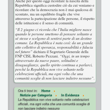
Anche per questo oggi ricordare la nascita della
Repubblica significa custodire ciò da cui veniamo e
ricordare che la democrazia non è mai qualcosa di
scontato, ma un equilibrio fragile che vive
attraverso la partecipazione delle persone, il rispetto
delle istituzioni e il senso di comunità.
“Il 2 giugno ci ricorda che l’Italia migliore nasce
quando le persone smettono di pensare soltanto a
sé stesse e scelgono di sentirsi parte di un destino
comune. La Repubblica è nata così: da un grande
atto collettivo di speranza, responsabilità e fiducia
nel futuro”
dichiara il Segretario Generale della
“Oggi, in un tempo
FNP CISL Roberto Pezzani.
attraversato da nuove paure, solitudini e
disuguaglianze, quello spirito continua a parlarci,
perché la Repubblica non vive soltanto nelle
celebrazioni ufficiali, ma ogni volta che una
comunità sceglie di non lasciare indietro nessuno”
.
Ora ti trovi in:
Home
Notizie per Categoria
In Evidenza
La Repubblica non vive soltanto nelle celebrazioni
ufficiali, ma ogni volta che una comunità sceglie di
non lasciare indietro nessuno