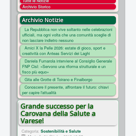
Tutte le Notizie
COSA FACCIAMO
Archivio Storico
ENTI
Archivio Notizie
NOTIZIE
La Repubblica non vive soltanto nelle celebrazioni
ufficiali, ma ogni volta che una comunità sceglie di
ESSENZIALI
non lasciare indietro nessuno
MAPPA DEL SITO
Amici X la Pelle 2026: estate di gioco, sport e
creatività con Anteas Servizi dei Laghi
CONVENZIONI
Daniela Fumarola interviene al Consiglio Generale
FOTO
FNP Cisl: «Servono una riforma strutturale e un
fisco più equo»
SOCIAL
Gita alle Grotte di Toirano e Finalborgo
Conoscere il presente, affrontare il futuro: chiavi
per capire l'attualità
Grande successo per la
Carovana della Salute a
Varese!
Categoria:
Sostenibilità e Salute