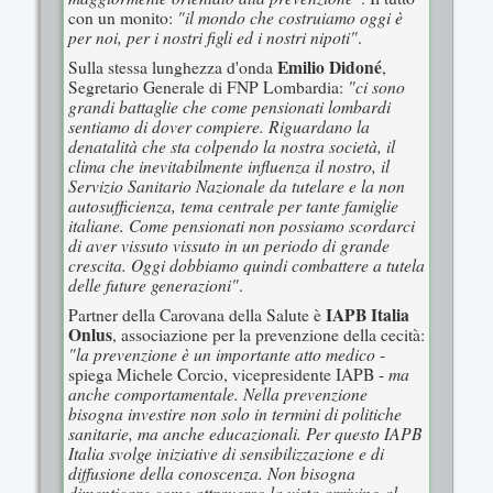
"il mondo che costruiamo oggi è
con un monito:
per noi, per i nostri figli ed i nostri nipoti"
.
Emilio Didoné
Sulla stessa lunghezza d'onda
,
"ci sono
Segretario Generale di FNP Lombardia:
grandi battaglie che come pensionati lombardi
sentiamo di dover compiere. Riguardano la
denatalità che sta colpendo la nostra società, il
clima che inevitabilmente influenza il nostro, il
Servizio Sanitario Nazionale da tutelare e la non
autosufficienza, tema centrale per tante famiglie
italiane. Come pensionati non possiamo scordarci
di aver vissuto vissuto in un periodo di grande
crescita. Oggi dobbiamo quindi combattere a tutela
delle future generazioni"
.
IAPB Italia
Partner della Carovana della Salute è
Onlus
, associazione per la prevenzione della cecità:
"la prevenzione è un importante atto medico
-
ma
spiega Michele Corcio, vicepresidente IAPB -
anche comportamentale. Nella prevenzione
bisogna investire non solo in termini di politiche
sanitarie, ma anche educazionali. Per questo IAPB
Italia svolge iniziative di sensibilizzazione e di
diffusione della conoscenza. Non bisogna
dimenticare come attraverso la vista arrivino al