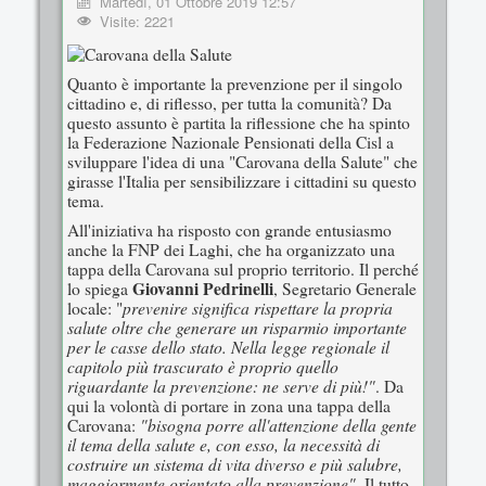
Martedì, 01 Ottobre 2019 12:57
Visite: 2221
Quanto è importante la prevenzione per il singolo
cittadino e, di riflesso, per tutta la comunità? Da
questo assunto è partita la riflessione che ha spinto
la Federazione Nazionale Pensionati della Cisl a
sviluppare l'idea di una "Carovana della Salute" che
girasse l'Italia per sensibilizzare i cittadini su questo
tema.
All'iniziativa ha risposto con grande entusiasmo
anche la FNP dei Laghi, che ha organizzato una
tappa della Carovana sul proprio territorio. Il perché
Giovanni Pedrinelli
lo spiega
, Segretario Generale
prevenire significa rispettare la propria
locale: "
salute oltre che generare un risparmio importante
per le casse dello stato. Nella legge regionale il
capitolo più trascurato è proprio quello
riguardante la prevenzione: ne serve di più!"
. Da
qui la volontà di portare in zona una tappa della
"bisogna porre all'attenzione della gente
Carovana:
il tema della salute e, con esso, la necessità di
costruire un sistema di vita diverso e più salubre,
maggiormente orientato alla prevenzione"
. Il tutto