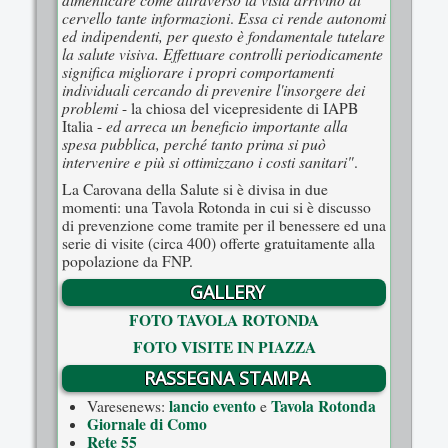
cervello tante informazioni
Essa ci rende autonomi
.
ed indipendenti, per questo è fondamentale tutelare
la salute visiva. Effettuare controlli periodicamente
significa migliorare i propri comportamenti
individuali cercando di prevenire l'insorgere dei
problemi
- la chiosa del vicepresidente di IAPB
ed arreca un beneficio importante alla
Italia -
spesa pubblica, perché tanto prima si può
intervenire e più si ottimizzano i costi sanitari"
.
La Carovana della Salute si è divisa in due
momenti: una Tavola Rotonda in cui si è discusso
di prevenzione come tramite per il benessere ed una
serie di visite (circa 400) offerte gratuitamente alla
popolazione da FNP.
GALLERY
FOTO TAVOLA ROTONDA
FOTO VISITE IN PIAZZA
RASSEGNA STAMPA
lancio evento
Tavola Rotonda
Varesenews:
e
Giornale di Como
Rete 55