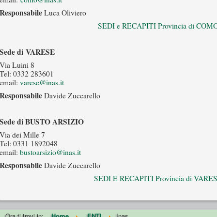
Responsabile
Luca Oliviero
SEDI e RECAPITI Provincia di COM
Sede di VARESE
Via Luini 8
Tel: 0332 283601
email:
varese@inas.it
Responsabile
Davide Zuccarello
Sede di BUSTO ARSIZIO
Via dei Mille 7
Tel: 0331 1892048
email:
bustoarsizio@inas.it
Responsabile
Davide Zuccarello
SEDI E RECAPITI Provincia di VARE
Ora ti trovi in:
Home
ENTI
Inas