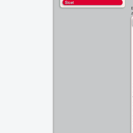
Sicet
/