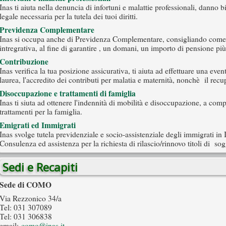
Inas ti aiuta nella denuncia di infortuni e malattie professionali, danno b
legale necessaria per la tutela dei tuoi diritti.
Previdenza Complementare
Inas si occupa anche di Previdenza Complementare, consigliando come 
intregrativa, al fine di garantire , un domani, un importo di pensione più
Contribuzione
Inas verifica la tua posizione assicurativa, ti aiuta ad effettuare una even
laurea, l'accredito dei contributi per malatia e maternità, nonchè il recu
Disoccupazione e trattamenti di famiglia
Inas ti siuta ad ottenere l'indennità di mobilità e disoccupazione, a com
trattamenti per la famiglia.
Emigrati ed Immigrati
Inas svolge tutela previdenziale e socio-assistenziale degli immigrati in Ita
Consulenza ed assistenza per la richiesta di rilascio/rinnovo titoli di sog
Sedi e Recapiti
Sede di COMO
Via Rezzonico 34/a
Tel: 031 307089
Tel: 031 306838
email:
como@inas.it