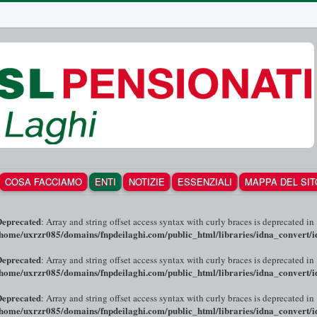
COSA FACCIAMO
ENTI
NOTIZIE
ESSENZIALI
MAPPA DEL SIT
Deprecated
: Array and string offset access syntax with curly braces is deprecated in
home/uxrzr085/domains/fnpdeilaghi.com/public_html/libraries/idna_convert/i
Deprecated
: Array and string offset access syntax with curly braces is deprecated in
home/uxrzr085/domains/fnpdeilaghi.com/public_html/libraries/idna_convert/i
Deprecated
: Array and string offset access syntax with curly braces is deprecated in
home/uxrzr085/domains/fnpdeilaghi.com/public_html/libraries/idna_convert/i