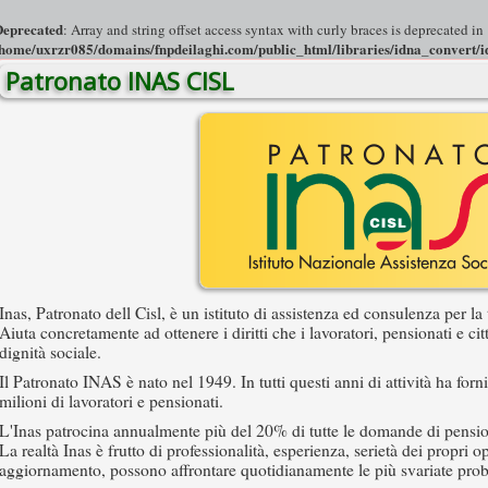
Deprecated
: Array and string offset access syntax with curly braces is deprecated in
home/uxrzr085/domains/fnpdeilaghi.com/public_html/libraries/idna_convert/i
Patronato INAS CISL
Inas, Patronato dell Cisl, è un istituto di assistenza ed consulenza per la 
Aiuta concretamente ad ottenere i diritti che i lavoratori, pensionati e ci
dignità sociale.
Il Patronato INAS è nato nel 1949. In tutti questi anni di attività ha for
milioni di lavoratori e pensionati.
L'Inas patrocina annualmente più del 20% di tutte le domande di pension
La realtà Inas è frutto di professionalità, esperienza, serietà dei propri 
aggiornamento, possono affrontare quotidianamente le più svariate pro