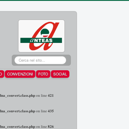
Cerca...
O
CONVENZIONI
FOTO
SOCIAL
dna_convert.class.php
421
on line
dna_convert.class.php
435
on line
dna_convert.class.php
826
on line