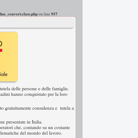
dna_convert.class.php
957
on line
tutela delle persone e delle famiglie.
ttadini hanno conquistato per la loro
nito gratuitamente consulenza e tutela a
e presentate in Italia.
operatori che, contando su un costante
blematiche del mondo del lavoro.