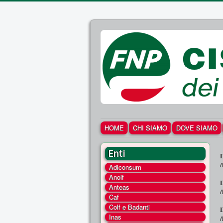
HOME
CHI SIAMO
DOVE SIAMO
Enti
/
Adiconsum
Anolf
Anteas
/
Caf
Colf e Badanti
Inas
/