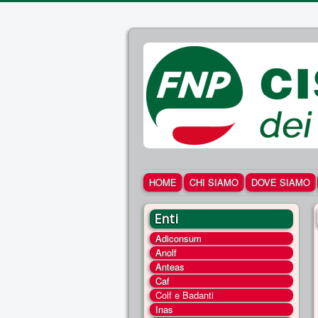
HOME
CHI SIAMO
DOVE SIAMO
Enti
Adiconsum
Anolf
Anteas
Caf
Colf e Badanti
Inas