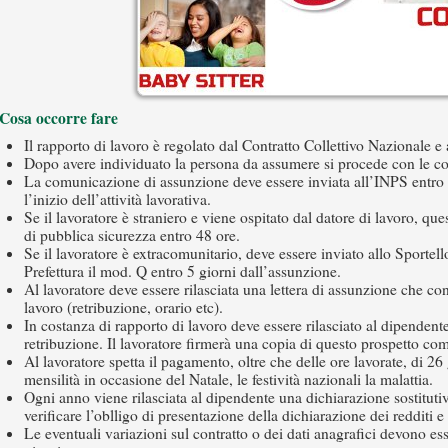
Cosa occorre fare
Il rapporto di lavoro è regolato dal Contratto Collettivo Nazionale e 
Dopo avere individuato la persona da assumere si procede con le c
La comunicazione di assunzione deve essere inviata all’INPS entro 
l’inizio dell’attività lavorativa.
Se il lavoratore è straniero e viene ospitato dal datore di lavoro, qu
di pubblica sicurezza entro 48 ore.
Se il lavoratore è extracomunitario, deve essere inviato allo Sporte
Prefettura il mod. Q entro 5 giorni dall’assunzione.
Al lavoratore deve essere rilasciata una lettera di assunzione che conte
lavoro (retribuzione, orario etc).
In costanza di rapporto di lavoro deve essere rilasciato al dipendent
retribuzione. Il lavoratore firmerà una copia di questo prospetto co
Al lavoratore spetta il pagamento, oltre che delle ore lavorate, di 26
mensilità in occasione del Natale, le festività nazionali la malattia.
Ogni anno viene rilasciata al dipendente una dichiarazione sostituti
verificare l’oblligo di presentazione della dichiarazione dei redditi
Le eventuali variazioni sul contratto o dei dati anagrafici devono e