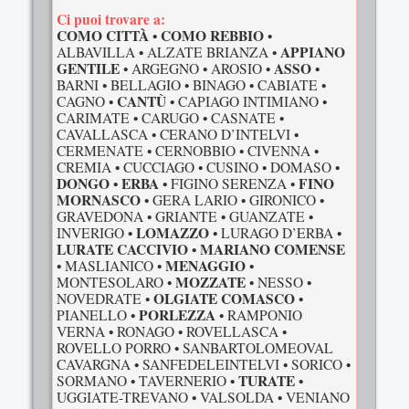
Ci puoi trovare a:
COMO CITTÀ
COMO REBBIO
•
•
APPIANO
ALBAVILLA • ALZATE BRIANZA •
GENTILE
ASSO
• ARGEGNO • AROSIO •
•
BARNI • BELLAGIO • BINAGO • CABIATE •
CANTÙ
CAGNO •
• CAPIAGO INTIMIANO •
CARIMATE • CARUGO • CASNATE •
CAVALLASCA • CERANO D’INTELVI •
CERMENATE • CERNOBBIO • CIVENNA •
CREMIA • CUCCIAGO • CUSINO • DOMASO •
DONGO
ERBA
FINO
•
• FIGINO SERENZA •
MORNASCO
• GERA LARIO • GIRONICO •
GRAVEDONA • GRIANTE • GUANZATE •
LOMAZZO
INVERIGO •
• LURAGO D’ERBA •
LURATE CACCIVIO
MARIANO COMENSE
•
MENAGGIO
• MASLIANICO •
•
MOZZATE
MONTESOLARO •
• NESSO •
OLGIATE COMASCO
NOVEDRATE •
•
PORLEZZA
PIANELLO •
• RAMPONIO
VERNA • RONAGO • ROVELLASCA •
ROVELLO PORRO • SANBARTOLOMEOVAL
CAVARGNA • SANFEDELEINTELVI • SORICO •
TURATE
SORMANO • TAVERNERIO •
•
UGGIATE-TREVANO • VALSOLDA • VENIANO