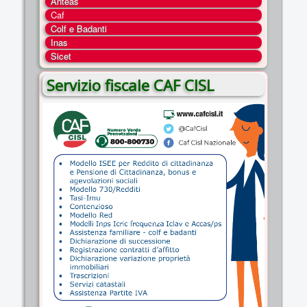
Anteas
COSA FACCIAMO
Caf
Colf e Badanti
ENTI
Inas
NOTIZIE
Sicet
ESSENZIALI
Servizio fiscale CAF CISL
MAPPA DEL SITO
CONVENZIONI
FOTO
SOCIAL