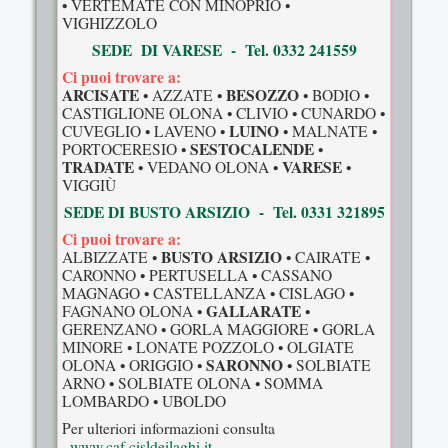
• VERTEMATE CON MINOPRIO •
VIGHIZZOLO
SEDE DI VARESE - Tel. 0332 241559
Ci puoi trovare a:
ARCISATE
BESOZZO
• AZZATE •
• BODIO •
CASTIGLIONE OLONA • CLIVIO • CUNARDO •
LUINO
CUVEGLIO • LAVENO •
• MALNATE •
SESTOCALENDE
PORTOCERESIO •
•
TRADATE
VARESE
• VEDANO OLONA •
•
VIGGIÙ
SEDE DI BUSTO ARSIZIO - Tel. 0331 321895
Ci puoi trovare a:
BUSTO ARSIZIO
ALBIZZATE •
• CAIRATE •
CARONNO • PERTUSELLA • CASSANO
MAGNAGO • CASTELLANZA • CISLAGO •
GALLARATE
FAGNANO OLONA •
•
GERENZANO • GORLA MAGGIORE • GORLA
MINORE • LONATE POZZOLO • OLGIATE
SARONNO
OLONA • ORIGGIO •
• SOLBIATE
ARNO • SOLBIATE OLONA • SOMMA
LOMBARDO • UBOLDO
Per ulteriori informazioni consulta
www.caf.cisldeilaghi.it