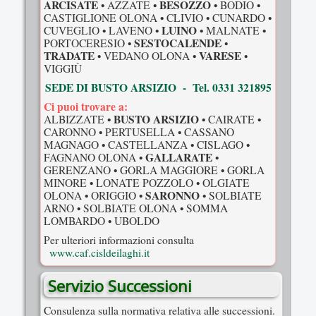
ARCISATE
BESOZZO
• AZZATE •
• BODIO •
CASTIGLIONE OLONA • CLIVIO • CUNARDO •
LUINO
CUVEGLIO • LAVENO •
• MALNATE •
SESTOCALENDE
PORTOCERESIO •
•
TRADATE
VARESE
• VEDANO OLONA •
•
VIGGIÙ
SEDE DI BUSTO ARSIZIO - Tel. 0331 321895
Ci puoi trovare a:
BUSTO ARSIZIO
ALBIZZATE •
• CAIRATE •
CARONNO • PERTUSELLA • CASSANO
MAGNAGO • CASTELLANZA • CISLAGO •
GALLARATE
FAGNANO OLONA •
•
GERENZANO • GORLA MAGGIORE • GORLA
MINORE • LONATE POZZOLO • OLGIATE
SARONNO
OLONA • ORIGGIO •
• SOLBIATE
ARNO • SOLBIATE OLONA • SOMMA
LOMBARDO • UBOLDO
Per ulteriori informazioni consulta
www.caf.cisldeilaghi.it
Servizio Successioni
Consulenza sulla normativa relativa alle successioni.