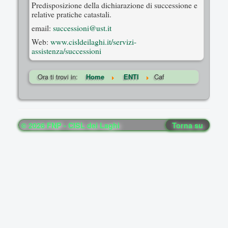
Predisposizione della dichiarazione di successione e
relative pratiche catastali.
email:
successioni@ust.it
Web:
www.cisldeilaghi.it/servizi-
assistenza/successioni
Ora ti trovi in:
Home
ENTI
Caf
© 2026 FNP - CISL dei Laghi
Torna su