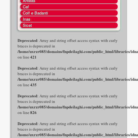
Anteas
COSA FACCIAMO
Caf
Colf e Badanti
ENTI
Inas
NOTIZIE
Sicet
ESSENZIALI
Deprecated
: Array and string offset access syntax with curly
braces is deprecated in
MAPPA DEL SITO
/home/uxrzr085/domains/fnpdeilaghi.com/public_html/libraries/idna
CONVENZIONI
421
on line
FOTO
Deprecated
: Array and string offset access syntax with curly
braces is deprecated in
SOCIAL
/home/uxrzr085/domains/fnpdeilaghi.com/public_html/libraries/idna
435
on line
Deprecated
: Array and string offset access syntax with curly
braces is deprecated in
/home/uxrzr085/domains/fnpdeilaghi.com/public_html/libraries/idna
826
on line
Deprecated
: Array and string offset access syntax with curly
braces is deprecated in
/home/uxrzr085/domains/fnpdeilaghi.com/public_html/libraries/idna