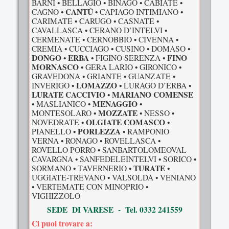
BARNI • BELLAGIO • BINAGO • CABIATE •
CANTÙ
CAGNO •
• CAPIAGO INTIMIANO •
CARIMATE • CARUGO • CASNATE •
CAVALLASCA • CERANO D’INTELVI •
CERMENATE • CERNOBBIO • CIVENNA •
CREMIA • CUCCIAGO • CUSINO • DOMASO •
DONGO
ERBA
FINO
•
• FIGINO SERENZA •
MORNASCO
• GERA LARIO • GIRONICO •
GRAVEDONA • GRIANTE • GUANZATE •
LOMAZZO
INVERIGO •
• LURAGO D’ERBA •
LURATE CACCIVIO
MARIANO COMENSE
•
MENAGGIO
• MASLIANICO •
•
MOZZATE
MONTESOLARO •
• NESSO •
OLGIATE COMASCO
NOVEDRATE •
•
PORLEZZA
PIANELLO •
• RAMPONIO
VERNA • RONAGO • ROVELLASCA •
ROVELLO PORRO • SANBARTOLOMEOVAL
CAVARGNA • SANFEDELEINTELVI • SORICO •
TURATE
SORMANO • TAVERNERIO •
•
UGGIATE-TREVANO • VALSOLDA • VENIANO
• VERTEMATE CON MINOPRIO •
VIGHIZZOLO
SEDE DI VARESE - Tel. 0332 241559
Ci puoi trovare a: