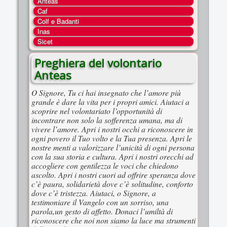
Anteas
COSA FACCIAMO
Caf
Colf e Badanti
ENTI
Inas
NOTIZIE
Sicet
ESSENZIALI
Preghiera del volontario
Anteas
MAPPA DEL SITO
O Signore, Tu ci hai insegnato che l’amore più
CONVENZIONI
grande è dare la vita per i propri amici. Aiutaci a
scoprire nel volontariato l’opportunità di
FOTO
incontrare non solo la sofferenza umana, ma di
SOCIAL
vivere l’amore. Apri i nostri occhi a riconoscere in
ogni povero il Tuo volto e la Tua presenza. Apri le
nostre menti a valorizzare l’unicità di ogni persona
con la sua storia e cultura. Apri i nostri orecchi ad
accogliere con gentilezza le voci che chiedono
ascolto. Apri i nostri cuori ad offrire speranza dove
c’è paura, solidarietà dove c’è solitudine, conforto
dove c’è tristezza. Aiutaci, o Signore, a
testimoniare il Vangelo con un sorriso, una
parola,un gesto di affetto. Donaci l’umiltà di
riconoscere che noi non siamo la luce ma strumenti