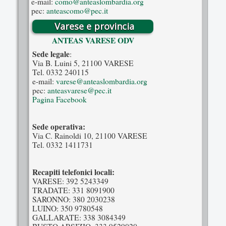
e-mail:
como@anteaslombardia.org
pec:
anteascomo@pec.it
Varese e provincia
ANTEAS VARESE ODV
Sede legale
:
Via B. Luini 5, 21100 VARESE
Tel. 0332 240115
e-mail:
varese@anteaslombardia.org
pec:
anteasvarese@pec.it
Pagina Facebook
Sede operativa:
Via C. Rainoldi 10, 21100 VARESE
Tel. 0332 1411731
Recapiti telefonici locali:
VARESE: 392 5243349
TRADATE: 331 8091900
SARONNO: 380 2030238
LUINO: 350 9780548
GALLARATE: 338 3084349