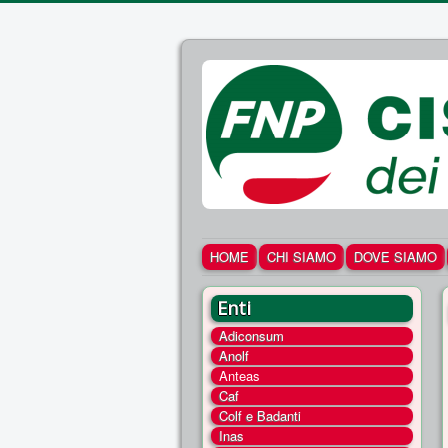
HOME
CHI SIAMO
DOVE SIAMO
Enti
Adiconsum
Anolf
Anteas
Caf
Colf e Badanti
Inas