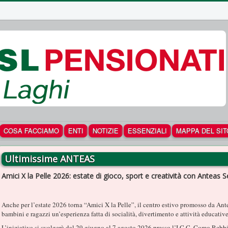
COSA FACCIAMO
ENTI
NOTIZIE
ESSENZIALI
MAPPA DEL SIT
Ultimissime ANTEAS
Amici X la Pelle 2026: estate di gioco, sport e creatività con Anteas Se
Anche per l’estate 2026 torna “Amici X la Pelle”, il centro estivo promosso da Ante
bambini e ragazzi un’esperienza fatta di socialità, divertimento e attività educative
L’iniziativa si svolgerà dal 29 giugno al 7 agosto 2026 presso l’I.C.C. Como Rebb