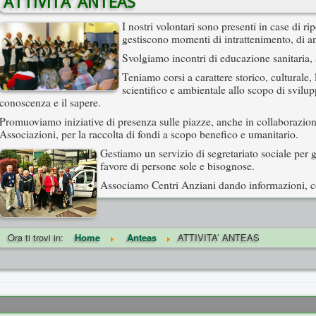
ATTIVITA’ ANTEAS
I nostri volontari sono presenti in case di ri
gestiscono momenti di intrattenimento, di a
Svolgiamo incontri di educazione sanitaria, 
Teniamo corsi a carattere storico, culturale, 
scientifico e ambientale allo scopo di svilup
conoscenza e il sapere.
Promuoviamo iniziative di presenza sulle piazze, anche in collaborazion
Associazioni, per la raccolta di fondi a scopo benefico e umanitario.
Gestiamo un servizio di segretariato sociale per g
favore di persone sole e bisognose.
Associamo Centri Anziani dando informazioni, c
Ora ti trovi in:
Home
Anteas
ATTIVITA’ ANTEAS