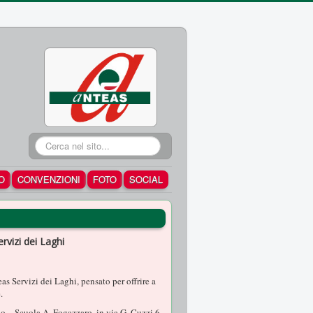
Cerca...
O
CONVENZIONI
FOTO
SOCIAL
rvizi dei Laghi
as Servizi dei Laghi, pensato per offrire a
.
io – Scuola A. Fogazzaro, in via G. Cuzzi 6