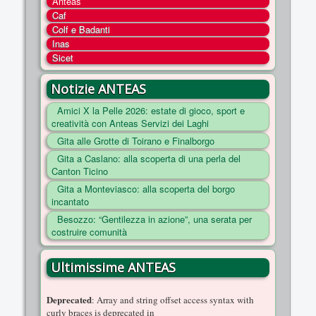
Anteas
COSA FACCIAMO
Caf
Colf e Badanti
ENTI
Inas
NOTIZIE
Sicet
ESSENZIALI
Notizie ANTEAS
MAPPA DEL SITO
Amici X la Pelle 2026: estate di gioco, sport e
creatività con Anteas Servizi dei Laghi
CONVENZIONI
Gita alle Grotte di Toirano e Finalborgo
FOTO
Gita a Caslano: alla scoperta di una perla del
Canton Ticino
SOCIAL
Gita a Monteviasco: alla scoperta del borgo
incantato
Besozzo: “Gentilezza in azione”, una serata per
costruire comunità
Ultimissime ANTEAS
Deprecated
: Array and string offset access syntax with
curly braces is deprecated in