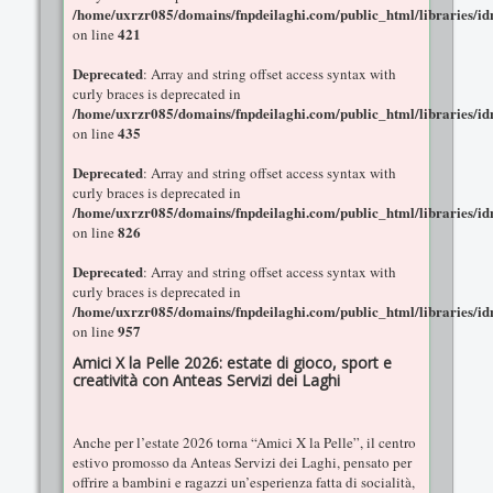
/home/uxrzr085/domains/fnpdeilaghi.com/public_html/libraries/id
421
on line
Deprecated
: Array and string offset access syntax with
curly braces is deprecated in
/home/uxrzr085/domains/fnpdeilaghi.com/public_html/libraries/id
435
on line
Deprecated
: Array and string offset access syntax with
curly braces is deprecated in
/home/uxrzr085/domains/fnpdeilaghi.com/public_html/libraries/id
826
on line
Deprecated
: Array and string offset access syntax with
curly braces is deprecated in
/home/uxrzr085/domains/fnpdeilaghi.com/public_html/libraries/id
957
on line
Amici X la Pelle 2026: estate di gioco, sport e
creatività con Anteas Servizi dei Laghi
Anche per l’estate 2026 torna “Amici X la Pelle”, il centro
estivo promosso da Anteas Servizi dei Laghi, pensato per
offrire a bambini e ragazzi un’esperienza fatta di socialità,