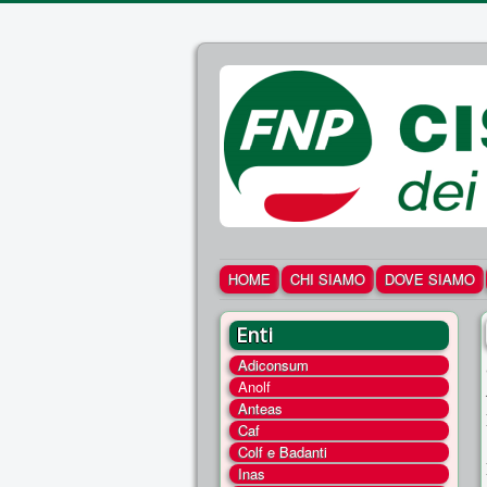
HOME
CHI SIAMO
DOVE SIAMO
Enti
Adiconsum
Anolf
Anteas
Caf
Colf e Badanti
Inas