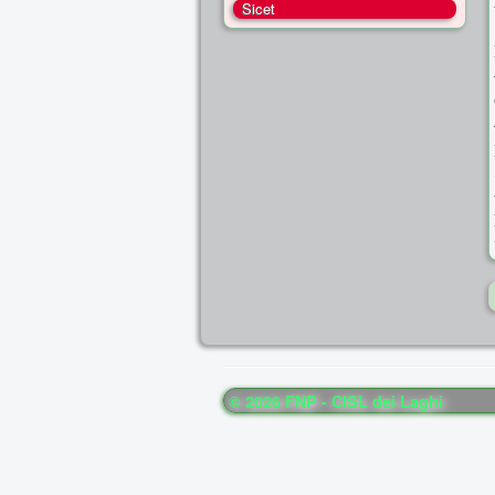
Sicet
© 2026 FNP - CISL dei Laghi