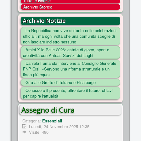
Tutte le Notizie
COSA FACCIAMO
Archivio Storico
ENTI
Archivio Notizie
NOTIZIE
La Repubblica non vive soltanto nelle celebrazioni
ufficiali, ma ogni volta che una comunità sceglie di
ESSENZIALI
non lasciare indietro nessuno
MAPPA DEL SITO
Amici X la Pelle 2026: estate di gioco, sport e
creatività con Anteas Servizi dei Laghi
CONVENZIONI
Daniela Fumarola interviene al Consiglio Generale
FOTO
FNP Cisl: «Servono una riforma strutturale e un
fisco più equo»
SOCIAL
Gita alle Grotte di Toirano e Finalborgo
Conoscere il presente, affrontare il futuro: chiavi
per capire l'attualità
Assegno di Cura
Categoria:
Essenziali
Lunedì, 24 Novembre 2025 12:35
Visite: 490