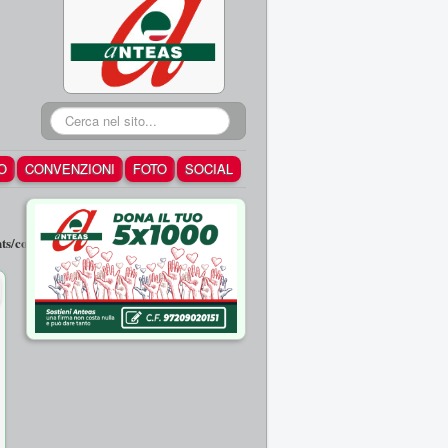
Cerca...
O
CONVENZIONI
FOTO
SOCIAL
/com_fields/helpers/fields.php