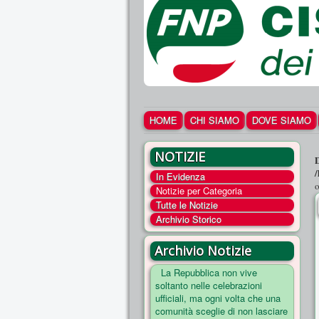
HOME
CHI SIAMO
DOVE SIAMO
NOTIZIE
In Evidenza
o
Notizie per Categoria
Tutte le Notizie
Archivio Storico
Archivio Notizie
La Repubblica non vive
soltanto nelle celebrazioni
ufficiali, ma ogni volta che una
comunità sceglie di non lasciare