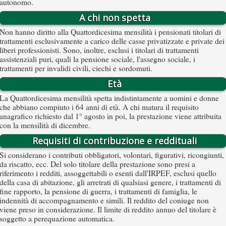
autonomo.
A chi non spetta
Non hanno diritto alla Quattordicesima mensilità i pensionati titolari di
trattamenti esclusivamente a carico delle casse privatizzate e private dei
liberi professionisti. Sono, inoltre, esclusi i titolari di trattamenti
assistenziali puri, quali la pensione sociale, l'assegno sociale, i
trattamenti per invalidi civili, ciechi e sordomuti.
Età
La Quattordicesima mensilità spetta indistintamente a uomini e donne
che abbiano compiuto i 64 anni di età. A chi matura il requisito
anagrafico richiesto dal 1° agosto in poi, la prestazione viene attribuita
con la mensilità di dicembre.
Requisiti di contribuzione e reddituali
Si considerano i contributi obbligatori, volontari, figurativi, ricongiunti,
da riscatto, ecc. Del solo titolare della prestazione sono presi a
riferimento i redditi, assoggettabili o esenti dall'IRPEF, esclusi quello
della casa di abitazione, gli arretrati di qualsiasi genere, i trattamenti di
fine rapporto, la pensione di guerra, i trattamenti di famiglia, le
indennità di accompagnamento e simili. Il reddito del coniuge non
viene preso in considerazione. Il limite di reddito annuo del titolare è
soggetto a perequazione automatica.