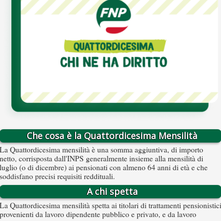
Che cosa è la Quattordicesima Mensilità
La Quattordicesima mensilità è una somma aggiuntiva, di importo
netto, corrisposta dall'INPS generalmente insieme alla mensilità di
luglio (o di dicembre) ai pensionati con almeno 64 anni di età e che
soddisfano precisi requisiti reddituali.
A chi spetta
La Quattordicesima mensilità spetta ai titolari di trattamenti pensionistic
provenienti da lavoro dipendente pubblico e privato, e da lavoro