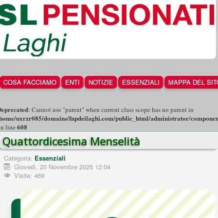
COSA FACCIAMO
ENTI
NOTIZIE
ESSENZIALI
MAPPA DEL SIT
Deprecated
: Cannot use "parent" when current class scope has no parent in
/home/uxrzr085/domains/fnpdeilaghi.com/public_html/administrator/components
608
n line
Quattordicesima Menselità
Categoria:
Essenziali
Giovedì, 20 Novembre 2025 12:04
Visite: 469