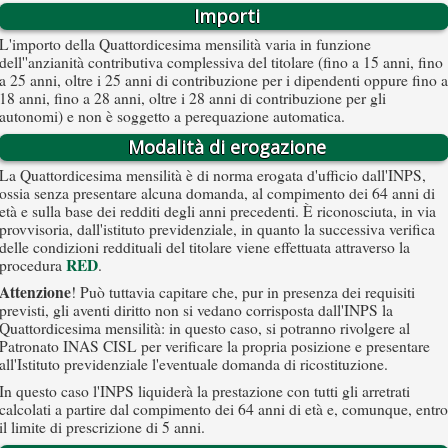
Importi
L'importo della Quattordicesima mensilità varia in funzione
dell''anzianità contributiva complessiva del titolare (fino a 15 anni, fino
a 25 anni, oltre i 25 anni di contribuzione per i dipendenti oppure fino a
18 anni, fino a 28 anni, oltre i 28 anni di contribuzione per gli
autonomi) e non è soggetto a perequazione automatica.
Modalità di erogazione
La Quattordicesima mensilità è di norma erogata d'ufficio dall'INPS,
ossia senza presentare alcuna domanda, al compimento dei 64 anni di
età e sulla base dei redditi degli anni precedenti. È riconosciuta, in via
provvisoria, dall'istituto previdenziale, in quanto la successiva verifica
delle condizioni reddituali del titolare viene effettuata attraverso la
RED
procedura
.
Attenzione
! Può tuttavia capitare che, pur in presenza dei requisiti
previsti, gli aventi diritto non si vedano corrisposta dall'INPS la
Quattordicesima mensilità: in questo caso, si potranno rivolgere al
Patronato INAS CISL per verificare la propria posizione e presentare
all'Istituto previdenziale l'eventuale domanda di ricostituzione.
In questo caso l'INPS liquiderà la prestazione con tutti gli arretrati
calcolati a partire dal compimento dei 64 anni di età e, comunque, entro
il limite di prescrizione di 5 anni.