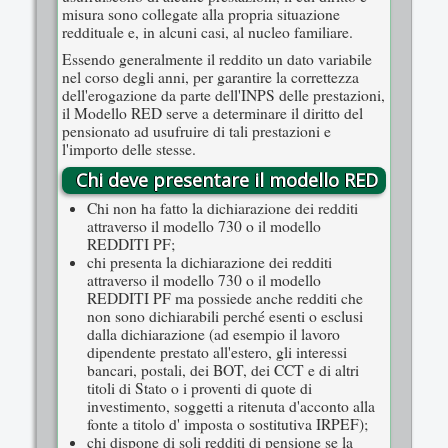
misura sono collegate alla propria situazione
reddituale e, in alcuni casi, al nucleo familiare.
Essendo generalmente il reddito un dato variabile
nel corso degli anni, per garantire la correttezza
dell'erogazione da parte dell'INPS delle prestazioni,
il Modello RED serve a determinare il diritto del
pensionato ad usufruire di tali prestazioni e
l'importo delle stesse.
Chi deve presentare il modello RED
Chi non ha fatto la dichiarazione dei redditi
attraverso il modello 730 o il modello
REDDITI PF;
chi presenta la dichiarazione dei redditi
attraverso il modello 730 o il modello
REDDITI PF ma possiede anche redditi che
non sono dichiarabili perché esenti o esclusi
dalla dichiarazione (ad esempio il lavoro
dipendente prestato all'estero, gli interessi
bancari, postali, dei BOT, dei CCT e di altri
titoli di Stato o i proventi di quote di
investimento, soggetti a ritenuta d'acconto alla
fonte a titolo d' imposta o sostitutiva IRPEF);
chi dispone di soli redditi di pensione se la