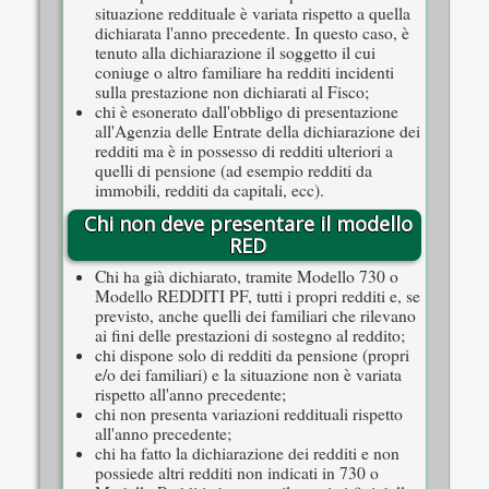
situazione reddituale è variata rispetto a quella
dichiarata l'anno precedente. In questo caso, è
tenuto alla dichiarazione il soggetto il cui
coniuge o altro familiare ha redditi incidenti
sulla prestazione non dichiarati al Fisco;
chi è esonerato dall'obbligo di presentazione
all'Agenzia delle Entrate della dichiarazione dei
redditi ma è in possesso di redditi ulteriori a
quelli di pensione (ad esempio redditi da
immobili, redditi da capitali, ecc).
Chi non deve presentare il modello
RED
Chi ha già dichiarato, tramite Modello 730 o
Modello REDDITI PF, tutti i propri redditi e, se
previsto, anche quelli dei familiari che rilevano
ai fini delle prestazioni di sostegno al reddito;
chi dispone solo di redditi da pensione (propri
e/o dei familiari) e la situazione non è variata
rispetto all'anno precedente;
chi non presenta variazioni reddituali rispetto
all'anno precedente;
chi ha fatto la dichiarazione dei redditi e non
possiede altri redditi non indicati in 730 o