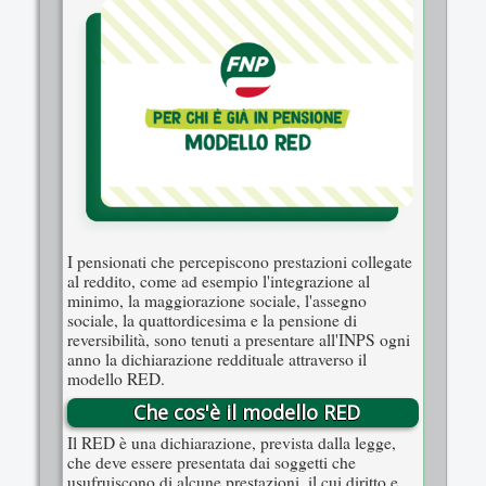
I pensionati che percepiscono prestazioni collegate
al reddito, come ad esempio l'integrazione al
minimo, la maggiorazione sociale, l'assegno
sociale, la quattordicesima e la pensione di
reversibilità, sono tenuti a presentare all'INPS ogni
anno la dichiarazione reddituale attraverso il
modello RED.
Che cos'è il modello RED
Il RED è una dichiarazione, prevista dalla legge,
che deve essere presentata dai soggetti che
usufruiscono di alcune prestazioni, il cui diritto e