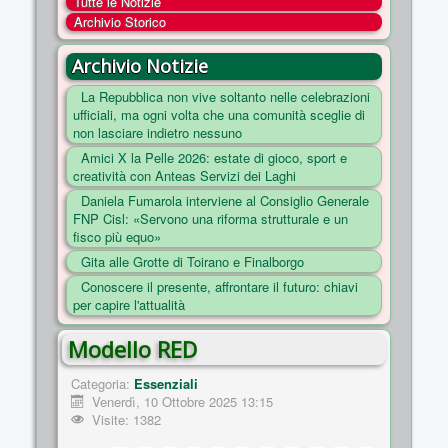
Tutte le Notizie
COSA FACCIAMO
Archivio Storico
ENTI
Archivio Notizie
NOTIZIE
La Repubblica non vive soltanto nelle celebrazioni
ufficiali, ma ogni volta che una comunità sceglie di
ESSENZIALI
non lasciare indietro nessuno
MAPPA DEL SITO
Amici X la Pelle 2026: estate di gioco, sport e
creatività con Anteas Servizi dei Laghi
CONVENZIONI
Daniela Fumarola interviene al Consiglio Generale
FOTO
FNP Cisl: «Servono una riforma strutturale e un
fisco più equo»
SOCIAL
Gita alle Grotte di Toirano e Finalborgo
Conoscere il presente, affrontare il futuro: chiavi
per capire l'attualità
Modello RED
Categoria:
Essenziali
Venerdì, 10 Ottobre 2025 13:15
Visite: 1382