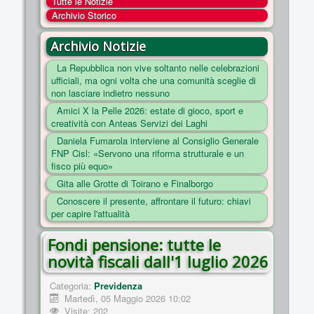
Tutte le Notizie
COSA FACCIAMO
Archivio Storico
ENTI
Archivio Notizie
NOTIZIE
La Repubblica non vive soltanto nelle celebrazioni
ufficiali, ma ogni volta che una comunità sceglie di
ESSENZIALI
non lasciare indietro nessuno
MAPPA DEL SITO
Amici X la Pelle 2026: estate di gioco, sport e
creatività con Anteas Servizi dei Laghi
CONVENZIONI
Daniela Fumarola interviene al Consiglio Generale
FOTO
FNP Cisl: «Servono una riforma strutturale e un
fisco più equo»
SOCIAL
Gita alle Grotte di Toirano e Finalborgo
Conoscere il presente, affrontare il futuro: chiavi
per capire l'attualità
Fondi pensione: tutte le
novità fiscali dall'1 luglio 2026
Categoria:
Previdenza
Martedì, 05 Maggio 2026 10:02
Visite: 202