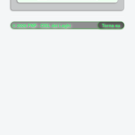
© 2026 FNP - CISL dei Laghi
Torna su