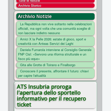
Tutte le Notizie
COSA FACCIAMO
Archivio Storico
ENTI
Archivio Notizie
NOTIZIE
La Repubblica non vive soltanto nelle celebrazioni
ufficiali, ma ogni volta che una comunità sceglie di
ESSENZIALI
non lasciare indietro nessuno
MAPPA DEL SITO
Amici X la Pelle 2026: estate di gioco, sport e
creatività con Anteas Servizi dei Laghi
CONVENZIONI
Daniela Fumarola interviene al Consiglio Generale
FOTO
FNP Cisl: «Servono una riforma strutturale e un
fisco più equo»
SOCIAL
Gita alle Grotte di Toirano e Finalborgo
Conoscere il presente, affrontare il futuro: chiavi
per capire l'attualità
ATS Insubria proroga
l'apertura dello sportello
informativo per il recupero
ticket