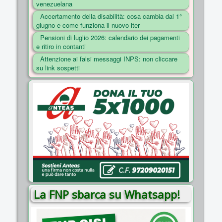
venezuelana
COSA FACCIAMO
Accertamento della disabilità: cosa cambia dal 1°
ENTI
giugno e come funziona il nuovo iter
Pensioni di luglio 2026: calendario dei pagamenti
NOTIZIE
e ritiro in contanti
ESSENZIALI
Attenzione ai falsi messaggi INPS: non cliccare
su link sospetti
MAPPA DEL SITO
CONVENZIONI
FOTO
SOCIAL
La FNP sbarca su Whatsapp!