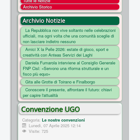
Tutte le Notizie
COSA FACCIAMO
Archivio Storico
ENTI
Archivio Notizie
NOTIZIE
La Repubblica non vive soltanto nelle celebrazioni
ufficiali, ma ogni volta che una comunità sceglie di
ESSENZIALI
non lasciare indietro nessuno
MAPPA DEL SITO
Amici X la Pelle 2026: estate di gioco, sport e
creatività con Anteas Servizi dei Laghi
CONVENZIONI
Daniela Fumarola interviene al Consiglio Generale
FOTO
FNP Cisl: «Servono una riforma strutturale e un
fisco più equo»
SOCIAL
Gita alle Grotte di Toirano e Finalborgo
Conoscere il presente, affrontare il futuro: chiavi
per capire l'attualità
Convenzione UGO
Categoria:
Le nostre convenzioni
Lunedì, 07 Aprile 2025 12:14
Visite: 725