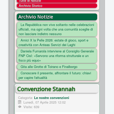
Tutte le Notizie
COSA FACCIAMO
Archivio Storico
ENTI
Archivio Notizie
NOTIZIE
La Repubblica non vive soltanto nelle celebrazioni
ufficiali, ma ogni volta che una comunità sceglie di
ESSENZIALI
non lasciare indietro nessuno
MAPPA DEL SITO
Amici X la Pelle 2026: estate di gioco, sport e
creatività con Anteas Servizi dei Laghi
CONVENZIONI
Daniela Fumarola interviene al Consiglio Generale
FOTO
FNP Cisl: «Servono una riforma strutturale e un
fisco più equo»
SOCIAL
Gita alle Grotte di Toirano e Finalborgo
Conoscere il presente, affrontare il futuro: chiavi
per capire l'attualità
Convenzione Stannah
Categoria:
Le nostre convenzioni
Lunedì, 07 Aprile 2025 12:02
Visite: 639