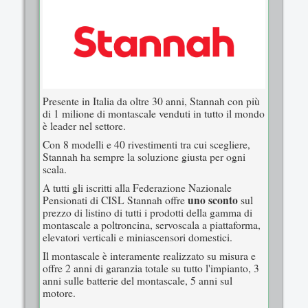
Presente in Italia da oltre 30 anni, Stannah con più
di 1 milione di montascale venduti in tutto il mondo
è leader nel settore.
Con 8 modelli e 40 rivestimenti tra cui scegliere,
Stannah ha sempre la soluzione giusta per ogni
scala.
A tutti gli iscritti alla Federazione Nazionale
uno sconto
Pensionati di CISL Stannah offre
sul
prezzo di listino di tutti i prodotti della gamma di
montascale a poltroncina, servoscala a piattaforma,
elevatori verticali e miniascensori domestici.
Il montascale è interamente realizzato su misura e
offre 2 anni di garanzia totale su tutto l'impianto, 3
anni sulle batterie del montascale, 5 anni sul
motore.