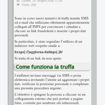
Lunedì, 22 Giugno 2026 11:20
Visite: 236
Sono in corso nuovi tentativi di truffa tramite SMS
ed e-mail che utilizzano riferimenti apparentemente
collegati all’INPS per convincere i cittadini a
cliccare su link fraudolenti e inserire i propri dati
personali.
In particolare, è stato segnalato l’utilizzo di un
indirizzo web sospetto simile a:
hxxps[://]aggiorna-datinps[.]it/
Si tratta di un link da non aprire.
Come funziona la truffa
I truffatori inviano messaggi via SMS o posta
elettronica invitando l’utente ad aggiornare i propri
dati, verificare la posizione personale o completare
una presunta procedura urgente.
L’obiettivo è spingere la persona a cliccare su un
collegamento esterno che può portare a pagine
false, costruite per sembrare siti istituzionali.