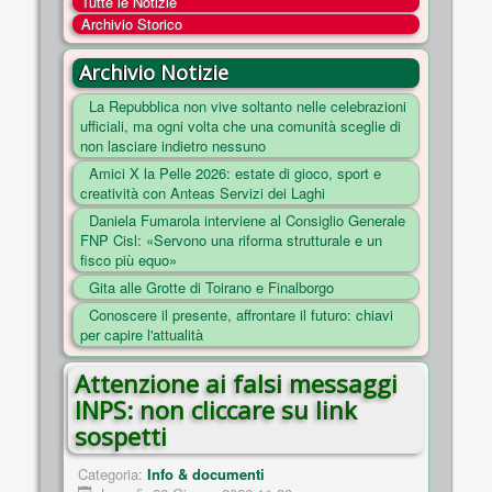
Tutte le Notizie
COSA FACCIAMO
Archivio Storico
ENTI
Archivio Notizie
NOTIZIE
La Repubblica non vive soltanto nelle celebrazioni
ufficiali, ma ogni volta che una comunità sceglie di
ESSENZIALI
non lasciare indietro nessuno
MAPPA DEL SITO
Amici X la Pelle 2026: estate di gioco, sport e
creatività con Anteas Servizi dei Laghi
CONVENZIONI
Daniela Fumarola interviene al Consiglio Generale
FOTO
FNP Cisl: «Servono una riforma strutturale e un
fisco più equo»
SOCIAL
Gita alle Grotte di Toirano e Finalborgo
Conoscere il presente, affrontare il futuro: chiavi
per capire l'attualità
Attenzione ai falsi messaggi
INPS: non cliccare su link
sospetti
Categoria:
Info & documenti