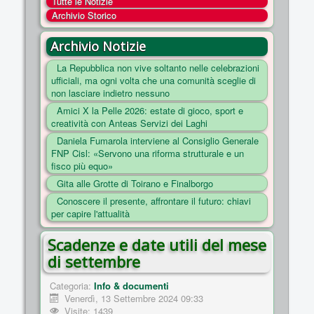
Tutte le Notizie
COSA FACCIAMO
Archivio Storico
ENTI
Archivio Notizie
NOTIZIE
La Repubblica non vive soltanto nelle celebrazioni
ufficiali, ma ogni volta che una comunità sceglie di
ESSENZIALI
non lasciare indietro nessuno
MAPPA DEL SITO
Amici X la Pelle 2026: estate di gioco, sport e
creatività con Anteas Servizi dei Laghi
CONVENZIONI
Daniela Fumarola interviene al Consiglio Generale
FOTO
FNP Cisl: «Servono una riforma strutturale e un
fisco più equo»
SOCIAL
Gita alle Grotte di Toirano e Finalborgo
Conoscere il presente, affrontare il futuro: chiavi
per capire l'attualità
Scadenze e date utili del mese
di settembre
Categoria:
Info & documenti
Venerdì, 13 Settembre 2024 09:33
Visite: 1439