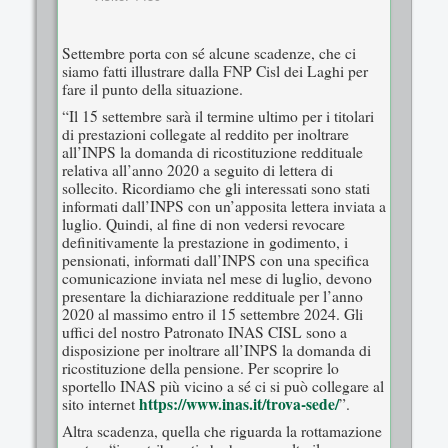
Settembre porta con sé alcune scadenze, che ci
siamo fatti illustrare dalla FNP Cisl dei Laghi per
fare il punto della situazione.
“Il 15 settembre sarà il termine ultimo per i titolari
di prestazioni collegate al reddito per inoltrare
all’INPS la domanda di ricostituzione reddituale
relativa all’anno 2020 a seguito di lettera di
sollecito. Ricordiamo che gli interessati sono stati
informati dall’INPS con un’apposita lettera inviata a
luglio. Quindi, al fine di non vedersi revocare
definitivamente la prestazione in godimento, i
pensionati, informati dall’INPS con una specifica
comunicazione inviata nel mese di luglio, devono
presentare la dichiarazione reddituale per l’anno
2020 al massimo entro il 15 settembre 2024. Gli
uffici del nostro Patronato INAS CISL sono a
disposizione per inoltrare all’INPS la domanda di
ricostituzione della pensione. Per scoprire lo
sportello INAS più vicino a sé ci si può collegare al
https://www.inas.it/trova-sede/
sito internet
”.
Altra scadenza, quella che riguarda la rottamazione