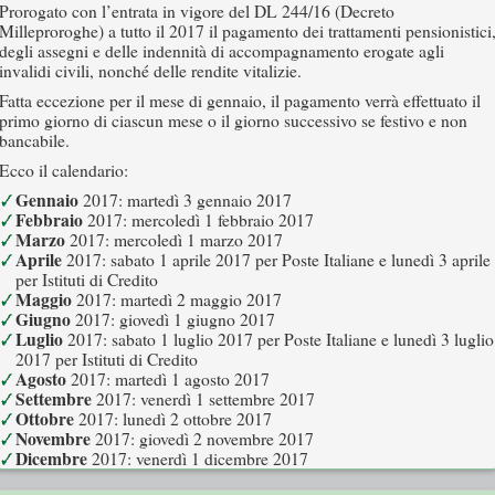
Prorogato con l’entrata in vigore del DL 244/16 (Decreto
Milleproroghe) a tutto il 2017 il pagamento dei trattamenti pensionistici
degli assegni e delle indennità di accompagnamento erogate agli
invalidi civili, nonché delle rendite vitalizie.
Fatta eccezione per il mese di gennaio, il pagamento verrà effettuato il
primo giorno di ciascun mese o il giorno successivo se festivo e non
bancabile.
Ecco il calendario:
Gennaio
2017: martedì 3 gennaio 2017
Febbraio
2017: mercoledì 1 febbraio 2017
Marzo
2017: mercoledì 1 marzo 2017
Aprile
2017: sabato 1 aprile 2017 per Poste Italiane e lunedì 3 aprile
per Istituti di Credito
Maggio
2017: martedì 2 maggio 2017
Giugno
2017: giovedì 1 giugno 2017
Luglio
2017: sabato 1 luglio 2017 per Poste Italiane e lunedì 3 luglio
2017 per Istituti di Credito
Agosto
2017: martedì 1 agosto 2017
Settembre
2017: venerdì 1 settembre 2017
Ottobre
2017: lunedì 2 ottobre 2017
Novembre
2017: giovedì 2 novembre 2017
Dicembre
2017: venerdì 1 dicembre 2017