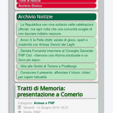
Tutte le Notizie
COSA FACCIAMO
Archivio Storico
ENTI
Archivio Notizie
NOTIZIE
La Repubblica non vive soltanto nelle celebrazioni
ufficiali, ma ogni volta che una comunità sceglie di
ESSENZIALI
non lasciare indietro nessuno
MAPPA DEL SITO
Amici X la Pelle 2026: estate di gioco, sport e
creatività con Anteas Servizi dei Laghi
CONVENZIONI
Daniela Fumarola interviene al Consiglio Generale
FOTO
FNP Cisl: «Servono una riforma strutturale e un
fisco più equo»
SOCIAL
Gita alle Grotte di Toirano e Finalborgo
Conoscere il presente, affrontare il futuro: chiavi
per capire l'attualità
Tratti di Memoria:
presentazione a Comerio
Categoria:
Anteas e FNP
Venerdì, 14 Giugno 2019 19:21
Visite: 6562