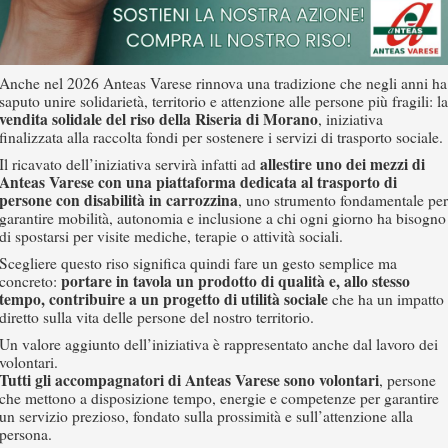
Anche nel 2026 Anteas Varese rinnova una tradizione che negli anni ha
saputo unire solidarietà, territorio e attenzione alle persone più fragili: la
vendita solidale del riso della Riseria di Morano
, iniziativa
finalizzata alla raccolta fondi per sostenere i servizi di trasporto sociale.
allestire uno dei mezzi di
Il ricavato dell’iniziativa servirà infatti ad
Anteas Varese con una piattaforma dedicata al trasporto di
persone con disabilità in carrozzina
, uno strumento fondamentale per
garantire mobilità, autonomia e inclusione a chi ogni giorno ha bisogno
di spostarsi per visite mediche, terapie o attività sociali.
Scegliere questo riso significa quindi fare un gesto semplice ma
portare in tavola un prodotto di qualità e, allo stesso
concreto:
tempo, contribuire a un progetto di utilità sociale
che ha un impatto
diretto sulla vita delle persone del nostro territorio.
Un valore aggiunto dell’iniziativa è rappresentato anche dal lavoro dei
volontari.
Tutti gli accompagnatori di Anteas Varese sono volontari
, persone
che mettono a disposizione tempo, energie e competenze per garantire
un servizio prezioso, fondato sulla prossimità e sull’attenzione alla
persona.