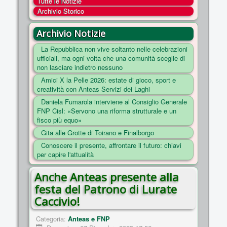
Tutte le Notizie
COSA FACCIAMO
Archivio Storico
ENTI
Archivio Notizie
NOTIZIE
La Repubblica non vive soltanto nelle celebrazioni
ufficiali, ma ogni volta che una comunità sceglie di
ESSENZIALI
non lasciare indietro nessuno
MAPPA DEL SITO
Amici X la Pelle 2026: estate di gioco, sport e
creatività con Anteas Servizi dei Laghi
CONVENZIONI
Daniela Fumarola interviene al Consiglio Generale
FOTO
FNP Cisl: «Servono una riforma strutturale e un
fisco più equo»
SOCIAL
Gita alle Grotte di Toirano e Finalborgo
Conoscere il presente, affrontare il futuro: chiavi
per capire l'attualità
Anche Anteas presente alla
festa del Patrono di Lurate
Caccivio!
Categoria:
Anteas e FNP