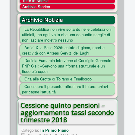
Tutte le Notizie
COSA FACCIAMO
Archivio Storico
ENTI
Archivio Notizie
NOTIZIE
La Repubblica non vive soltanto nelle celebrazioni
ufficiali, ma ogni volta che una comunità sceglie di
ESSENZIALI
non lasciare indietro nessuno
MAPPA DEL SITO
Amici X la Pelle 2026: estate di gioco, sport e
creatività con Anteas Servizi dei Laghi
CONVENZIONI
Daniela Fumarola interviene al Consiglio Generale
FOTO
FNP Cisl: «Servono una riforma strutturale e un
fisco più equo»
SOCIAL
Gita alle Grotte di Toirano e Finalborgo
Conoscere il presente, affrontare il futuro: chiavi
per capire l'attualità
Cessione quinto pensioni –
aggiornamento tassi secondo
trimestre 2018
Categoria:
In Primo Piano