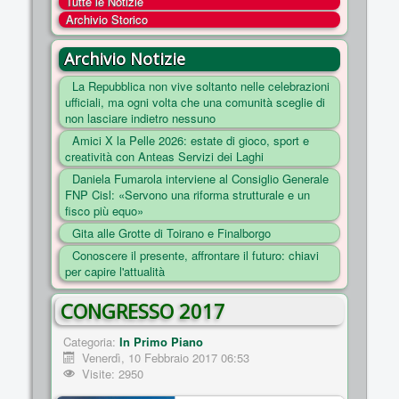
Tutte le Notizie
COSA FACCIAMO
Archivio Storico
ENTI
Archivio Notizie
NOTIZIE
La Repubblica non vive soltanto nelle celebrazioni
ufficiali, ma ogni volta che una comunità sceglie di
ESSENZIALI
non lasciare indietro nessuno
MAPPA DEL SITO
Amici X la Pelle 2026: estate di gioco, sport e
creatività con Anteas Servizi dei Laghi
CONVENZIONI
Daniela Fumarola interviene al Consiglio Generale
FOTO
FNP Cisl: «Servono una riforma strutturale e un
fisco più equo»
SOCIAL
Gita alle Grotte di Toirano e Finalborgo
Conoscere il presente, affrontare il futuro: chiavi
per capire l'attualità
CONGRESSO 2017
Categoria:
In Primo Piano
Venerdì, 10 Febbraio 2017 06:53
Visite: 2950