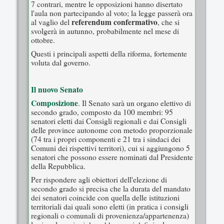
7 contrari, mentre le opposizioni hanno disertato
l'aula non partecipando al voto; la legge passerà ora
referendum confermativo
al vaglio del
, che si
svolgerà in autunno, probabilmente nel mese di
ottobre.
Questi i principali aspetti della riforma, fortemente
voluta dal governo.
Il nuovo Senato
Composizione
. Il Senato sarà un organo elettivo di
secondo grado, composto da 100 membri: 95
senatori eletti dai Consigli regionali e dai Consigli
delle province autonome con metodo proporzionale
(74 tra i propri componenti e 21 tra i sindaci dei
Comuni dei rispettivi territori), cui si aggiungono 5
senatori che possono essere nominati dal Presidente
della Repubblica.
Per rispondere agli obiettori dell'elezione di
secondo grado si precisa che la durata del mandato
dei senatori coincide con quella delle istituzioni
territoriali dai quali sono eletti (in pratica i consigli
regionali o comunali di provenienza/appartenenza)