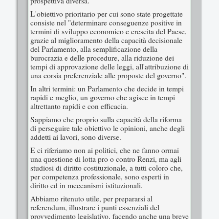
prospettiva diversa.
L'obiettivo prioritario per cui sono state progettate
consiste nel "determinare conseguenze positive in
termini di sviluppo economico e crescita del Paese,
grazie al miglioramento della capacità decisionale
del Parlamento, alla semplificazione della
burocrazia e delle procedure, alla riduzione dei
tempi di approvazione delle leggi, all'attribuzione di
una corsia preferenziale alle proposte del governo".
In altri termini: un Parlamento che decide in tempi
rapidi e meglio, un governo che agisce in tempi
altrettanto rapidi e con efficacia.
Sappiamo che proprio sulla capacità della riforma
di perseguire tale obiettivo le opinioni, anche degli
addetti ai lavori, sono diverse.
E ci riferiamo non ai politici, che ne fanno ormai
una questione di lotta pro o contro Renzi, ma agli
studiosi di diritto costituzionale, a tutti coloro che,
per competenza professionale, sono esperti in
diritto ed in meccanismi istituzionali.
Abbiamo ritenuto utile, per prepararsi al
referendum, illustrare i punti essenziali del
provvedimento legislativo, facendo anche una breve