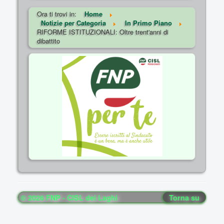
Ora ti trovi in:
Home
Notizie per Categoria
In Primo Piano
RIFORME ISTITUZIONALI: Oltre trent'anni di
dibattito
© 2026 FNP - CISL dei Laghi
Torna su