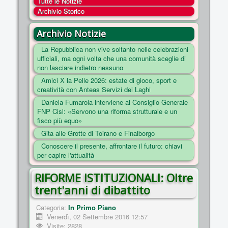
Tutte le Notizie
COSA FACCIAMO
Archivio Storico
ENTI
Archivio Notizie
NOTIZIE
La Repubblica non vive soltanto nelle celebrazioni
ufficiali, ma ogni volta che una comunità sceglie di
ESSENZIALI
non lasciare indietro nessuno
MAPPA DEL SITO
Amici X la Pelle 2026: estate di gioco, sport e
creatività con Anteas Servizi dei Laghi
CONVENZIONI
Daniela Fumarola interviene al Consiglio Generale
FOTO
FNP Cisl: «Servono una riforma strutturale e un
fisco più equo»
SOCIAL
Gita alle Grotte di Toirano e Finalborgo
Conoscere il presente, affrontare il futuro: chiavi
per capire l'attualità
RIFORME ISTITUZIONALI: Oltre
trent'anni di dibattito
Categoria:
In Primo Piano
Venerdì, 02 Settembre 2016 12:57
Visite: 2828