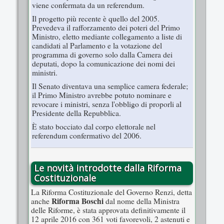
viene confermata da un referendum.
Il progetto più recente è quello del 2005.
Prevedeva il rafforzamento dei poteri del Primo
Ministro, eletto mediante collegamento a liste di
candidati al Parlamento e la votazione del
programma di governo solo dalla Camera dei
deputati, dopo la comunicazione dei nomi dei
ministri.
Il Senato diventava una semplice camera federale;
il Primo Ministro avrebbe potuto nominare e
revocare i ministri, senza l'obbligo di proporli al
Presidente della Repubblica.
È stato bocciato dal corpo elettorale nel
referendum confermativo del 2006.
Le novità introdotte dalla Riforma
Costituzionale
La Riforma Costituzionale del Governo Renzi, detta
Riforma Boschi
anche
dal nome della Ministra
delle Riforme, è stata approvata definitivamente il
12 aprile 2016 con 361 voti favorevoli, 2 astenuti e