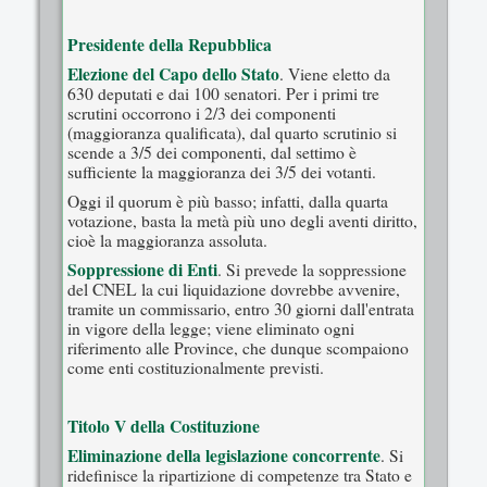
Presidente della Repubblica
Elezione del Capo dello Stato
. Viene eletto da
630 deputati e dai 100 senatori. Per i primi tre
scrutini occorrono i 2/3 dei componenti
(maggioranza qualificata), dal quarto scrutinio si
scende a 3/5 dei componenti, dal settimo è
sufficiente la maggioranza dei 3/5 dei votanti.
Oggi il quorum è più basso; infatti, dalla quarta
votazione, basta la metà più uno degli aventi diritto,
cioè la maggioranza assoluta.
Soppressione di Enti
. Si prevede la soppressione
del CNEL la cui liquidazione dovrebbe avvenire,
tramite un commissario, entro 30 giorni dall'entrata
in vigore della legge; viene eliminato ogni
riferimento alle Province, che dunque scompaiono
come enti costituzionalmente previsti.
Titolo V della Costituzione
Eliminazione della legislazione concorrente
. Si
ridefinisce la ripartizione di competenze tra Stato e