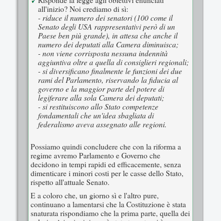
Risponde la legge agli obiettivi enunciati
all'inizio? Noi crediamo di sì:
- riduce il numero dei senatori (100 come il
Senato degli USA rappresentativi però di un
Paese ben più grande), in attesa che anche il
numero dei deputati alla Camera diminuisca;
- non viene corrisposta nessuna indennità
aggiuntiva oltre a quella di consiglieri regionali;
- si diversificano finalmente le funzioni dei due
rami del Parlamento, riservando la fiducia al
governo e la maggior parte del potere di
legiferare alla sola Camera dei deputati;
- si restituiscono allo Stato competenze
fondamentali che un'idea sbagliata di
federalismo aveva assegnato alle regioni.
Possiamo quindi concludere che con la riforma a
regime avremo Parlamento e Governo che
decidono in tempi rapidi ed efficacemente, senza
dimenticare i minori costi per le casse dello Stato,
rispetto all'attuale Senato.
E a coloro che, un giorno sì e l'altro pure,
continuano a lamentarsi che la Costituzione è stata
snaturata rispondiamo che la prima parte, quella dei