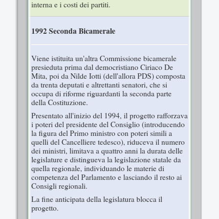
interna e i costi dei partiti.
1992 Seconda Bicamerale
Viene istituita un'altra Commissione bicamerale
presieduta prima dal democristiano Ciriaco De
Mita, poi da Nilde Iotti (dell'allora PDS) composta
da trenta deputati e altrettanti senatori, che si
occupa di riforme riguardanti la seconda parte
della Costituzione.
Presentato all'inizio del 1994, il progetto rafforzava
i poteri del presidente del Consiglio (introducendo
la figura del Primo ministro con poteri simili a
quelli del Cancelliere tedesco), riduceva il numero
dei ministri, limitava a quattro anni la durata delle
legislature e distingueva la legislazione statale da
quella regionale, individuando le materie di
competenza del Parlamento e lasciando il resto ai
Consigli regionali.
La fine anticipata della legislatura blocca il
progetto.