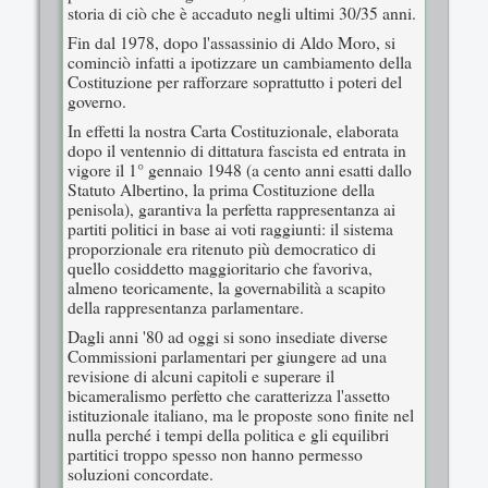
storia di ciò che è accaduto negli ultimi 30/35 anni.
Fin dal 1978, dopo l'assassinio di Aldo Moro, si
cominciò infatti a ipotizzare un cambiamento della
Costituzione per rafforzare soprattutto i poteri del
governo.
In effetti la nostra Carta Costituzionale, elaborata
dopo il ventennio di dittatura fascista ed entrata in
vigore il 1° gennaio 1948 (a cento anni esatti dallo
Statuto Albertino, la prima Costituzione della
penisola), garantiva la perfetta rappresentanza ai
partiti politici in base ai voti raggiunti: il sistema
proporzionale era ritenuto più democratico di
quello cosiddetto maggioritario che favoriva,
almeno teoricamente, la governabilità a scapito
della rappresentanza parlamentare.
Dagli anni '80 ad oggi si sono insediate diverse
Commissioni parlamentari per giungere ad una
revisione di alcuni capitoli e superare il
bicameralismo perfetto che caratterizza l'assetto
istituzionale italiano, ma le proposte sono finite nel
nulla perché i tempi della politica e gli equilibri
partitici troppo spesso non hanno permesso
soluzioni concordate.