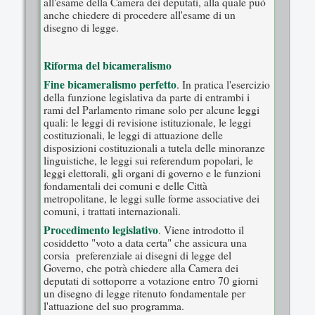
all'esame della Camera dei deputati, alla quale può
anche chiedere di procedere all'esame di un
disegno di legge.
Riforma del bicameralismo
Fine bicameralismo perfetto
. In pratica l'esercizio
della funzione legislativa da parte di entrambi i
rami del Parlamento rimane solo per alcune leggi
quali: le leggi di revisione istituzionale, le leggi
costituzionali, le leggi di attuazione delle
disposizioni costituzionali a tutela delle minoranze
linguistiche, le leggi sui referendum popolari, le
leggi elettorali, gli organi di governo e le funzioni
fondamentali dei comuni e delle Città
metropolitane, le leggi sulle forme associative dei
comuni, i trattati internazionali.
Procedimento legislativo
. Viene introdotto il
cosiddetto "voto a data certa" che assicura una
corsia preferenziale ai disegni di legge del
Governo, che potrà chiedere alla Camera dei
deputati di sottoporre a votazione entro 70 giorni
un disegno di legge ritenuto fondamentale per
l'attuazione del suo programma.