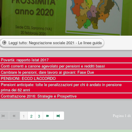
Leggi tutto: Negoziazione sociale 2021 - Le linee guida
Povertà: rapporto Istat 2017
Conti correnti a canone agevolato per pensioni e redditi bassi
Cambiare le pensioni, dare lavoro ai giovani: Fase Due
PENSIONI: ECCO L'ACCORDO
Pensioni anticipate: tolte le penalizzazioni per chi è andato in pensione
prima dei 62 anni
Contrattazione 2016: Strategie e Prospettive
Pagina 1 di
1
2
3