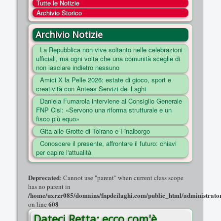
Tutte le Notizie
COSA FACCIAMO
Archivio Storico
ENTI
Archivio Notizie
NOTIZIE
La Repubblica non vive soltanto nelle celebrazioni
ufficiali, ma ogni volta che una comunità sceglie di
ESSENZIALI
non lasciare indietro nessuno
MAPPA DEL SITO
Amici X la Pelle 2026: estate di gioco, sport e
creatività con Anteas Servizi dei Laghi
CONVENZIONI
Daniela Fumarola interviene al Consiglio Generale
FOTO
FNP Cisl: «Servono una riforma strutturale e un
fisco più equo»
SOCIAL
Gita alle Grotte di Toirano e Finalborgo
Conoscere il presente, affrontare il futuro: chiavi
per capire l'attualità
Deprecated
: Cannot use "parent" when current class scope
has no parent in
/home/uxrzr085/domains/fnpdeilaghi.com/public_html/administrator/
608
on line
Dateci Retta: ecco com'è