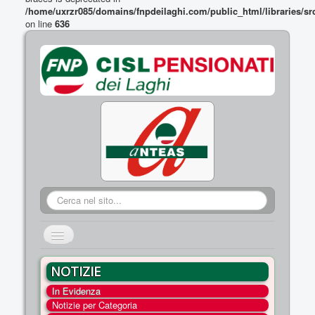
/home/uxrzr085/domains/fnpdeilaghi.com/public_html/libraries/sr
on line
636
Cerca...
Cambia
navigazione
HOME
NOTIZIE
CHI SIAMO
In Evidenza
DOVE SIAMO
Notizie per Categoria