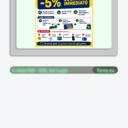
© 2026 FNP - CISL dei Laghi
Torna su