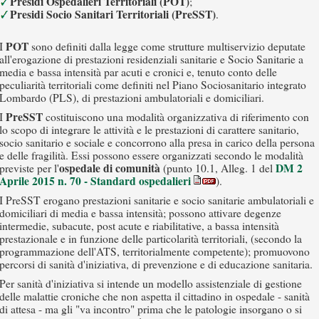
Presidi Ospedalieri Territoriali (POT)
;
Presidi Socio Sanitari Territoriali (PreSST)
.
POT
I
sono definiti dalla legge come strutture multiservizio deputate
all'erogazione di prestazioni residenziali sanitarie e Socio Sanitarie a
media e bassa intensità par acuti e cronici e, tenuto conto delle
peculiarità territoriali come definiti nel Piano Sociosanitario integrato
Lombardo (PLS), di prestazioni ambulatoriali e domiciliari.
PreSST
I
costituiscono una modalità organizzativa di riferimento con
lo scopo di integrare le attività e le prestazioni di carattere sanitario,
socio sanitario e sociale e concorrono alla presa in carico della persona
e delle fragilità. Essi possono essere organizzati secondo le modalità
ospedale di comunità
DM 2
previste per l'
(punto 10.1, Alleg. 1 del
Aprile 2015 n. 70 - Standard ospedalieri
).
I PreSST erogano prestazioni sanitarie e socio sanitarie ambulatoriali e
domiciliari di media e bassa intensità; possono attivare degenze
intermedie, subacute, post acute e riabilitative, a bassa intensità
prestazionale e in funzione delle particolarità territoriali, (secondo la
programmazione dell'ATS, territorialmente competente); promuovono
percorsi di sanità d'iniziativa, di prevenzione e di educazione sanitaria.
Per sanità d'iniziativa si intende un modello assistenziale di gestione
delle malattie croniche che non aspetta il cittadino in ospedale - sanità
di attesa - ma gli "va incontro" prima che le patologie insorgano o si