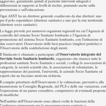
aggravino, garantendo quindi al paziente interventi adeguati e
differenziati in rapporto ai livelli di rischio, puntando anche sulla
prevenzione e sull'educazione.
Ogni ASST ha un direttore generale coadiuvato da due direttori: uno
per il polo ospedaliero (direttore sanitario) e uno per la rete territoriale
(direttore socio sanitario).
La legge prevede poi numerosi organismi regionali tra cui l'Agenzia di
controllo del sistema Socio Sanitario lombardo e l'Agenzia di
promozione del sistema Socio Sanitario lombardo, con l'istituzione di
due osservatori: Osservatorio delle best practices (migliori pratiche) e
l'Osservatorio della soddisfazione degli utenti.
Osservatorio integrato del
Il Sindacato è chiamato a partecipare all'
Servizio Socio Sanitario lombardo
, organismo che riunisce tutte le
professioni sanitarie Socio Sanitarie e sociali, i collegi le associazioni di
categoria, le società scientifi che, le associazioni di volontariato, le
rappresentanze dei pazienti, l'università, le aziende Socio Sanitarie ed
esperti che ne facciano motivata richiesta.
Il compito prioritario dell'Osservatorio è la valutazione, preventiva alla
trasmissione in Consiglio Regionale, del PLS e delle sue variazioni, co
l'espressione di un parere consultivo, comprensivo di eventuali proposte
di modifiche.
Nell'ambito dell'Osservatorio sono altresì svolte le funzioni della
Conferenza permanente per la programmazione sanitaria e