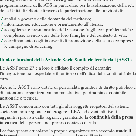
programmazione delle ATS in particolare per la realizzazione della rete
delle Unità di Offerta attraverso la partecipazione alle funzioni di:
analisi e governo della domanda del territorio;
informazione, educazione e orientamento all'utenza;
accoglienza e presa incarico delle persone fragili con problematiche
complesse, avendo cura delle loro famiglie e del contesto di vita;
coordinamento degli interventi di promozione della salute comprese
le campagne di screening.
Ruolo e funzioni delle Aziende Socio Sanitarie territoriali (ASST)
Le ASST sono 27 e a loro è affidato il compito di garantire
l'integrazione tra l'ospedale e il territorio nell'ottica della continuità della
cura.
Anche le ASST sono dotate di personalità giuridica di diritto pubblico e
di autonomia organizzativa, ammnistrativa, patrimoniale, contabile,
gestionale e tecnica.
Le ASST concorrono con tutti gli altri soggetti erogatori del sistema
socio sanitario regionale ad erogare i LEA, ed eventuali livelli
continuità della presa
aggiuntivi previsti dalla regione, garantendo la
in carico
della persona nel proprio contesto di vita.
modelli
Per fare questo articolano la propria organizzazione secondo