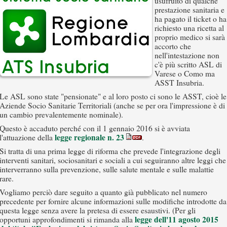
usufruito di qualche
prestazione sanitaria e
ha pagato il ticket o ha
richiesto una ricetta al
proprio medico si sarà
accorto che
nell'intestazione non
c'è più scritto ASL di
Varese o Como ma
ASST Insubria.
Le ASL sono state "pensionate" e al loro posto ci sono le ASST, cioè le
Aziende Socio Sanitarie Territoriali (anche se per ora l'impressione è di
un cambio prevalentemente nominale).
Questo è accaduto perché con il 1 gennaio 2016 si è avviata
legge regionale n. 23
l'attuazione della
.
Si tratta di una prima legge di riforma che prevede l'integrazione degli
interventi sanitari, sociosanitari e sociali a cui seguiranno altre leggi che
interverranno sulla prevenzione, sulle salute mentale e sulle malattie
rare.
Vogliamo perciò dare seguito a quanto già pubblicato nel numero
precedente per fornire alcune informazioni sulle modifiche introdotte da
questa legge senza avere la pretesa di essere esaustivi. (Per gli
legge dell'11 agosto 2015
opportuni approfondimenti si rimanda alla