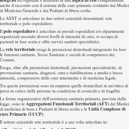
integrati
logica di rete
tra ospedale e territorio in una
comprendente
anche il raccordo con il sistema delle cure primarie costituito dai Medic
di Medicina Generale e dai Pediatri di libera scelta.
Le ASST si articolano in due settori aziendali denominati: rete
territoriale e polo ospedaliero.
polo ospedaliero
Il
è articolato in presidi ospedalieri e/o dipartimenti
organizzati secondo diversi livelli di intensità di cura, si occupa di
pazienti in fase acuta e offre servizi sanitari specialistici.
rete territoriale
La
eroga le prestazioni distrettuali integrando tra loro
le funzioni sanitarie, Socio Sanitarie e sociali di competenza dei
Comuni.
Eroga, oltre alle prestazioni distrettuali, prestazioni specialistiche, di
prevenzione sanitaria, diagnosi, cura e riabilitazione a media e bassa
intensità, comprensive delle cure intermedie e di medicina legale.
Tra queste prestazioni sono ricomprese quelle domiciliari in un'ottica di
presa in carico delle persone in condizioni di cronicità e di fragilità.
Le forme organizzative dell'assistenza sanitaria primaria, previste dalla
Aggregazioni Funzionali Territoriali (AFT)
legge, sono le
dei Medic
Unità Complesse di
di medicina di base e Pediatri di libera scelta e le
cure Primarie (UCCP)
.
Il settore aziendale rete territoriale è a sua volta articolato in: