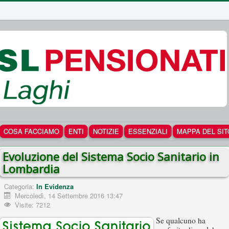
COSA FACCIAMO
ENTI
NOTIZIE
ESSENZIALI
MAPPA DEL SIT
Evoluzione del Sistema Socio Sanitario in
Lombardia
Categoria:
In Evidenza
Mercoledì, 14 Settembre 2016 13:47
Visite: 7212
Se qualcuno ha