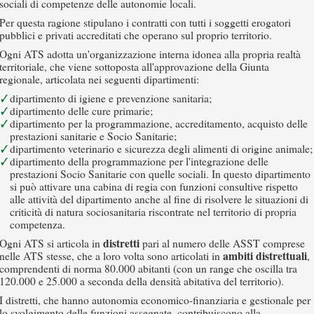
sociali di competenze delle autonomie locali.
Per questa ragione stipulano i contratti con tutti i soggetti erogatori
pubblici e privati accreditati che operano sul proprio territorio.
Ogni ATS adotta un'organizzazione interna idonea alla propria realtà
territoriale, che viene sottoposta all'approvazione della Giunta
regionale, articolata nei seguenti dipartimenti:
dipartimento di igiene e prevenzione sanitaria;
dipartimento delle cure primarie;
dipartimento per la programmazione, accreditamento, acquisto delle
prestazioni sanitarie e Socio Sanitarie;
dipartimento veterinario e sicurezza degli alimenti di origine animale;
dipartimento della programmazione per l'integrazione delle
prestazioni Socio Sanitarie con quelle sociali. In questo dipartimento
si può attivare una cabina di regia con funzioni consultive rispetto
alle attività del dipartimento anche al fine di risolvere le situazioni di
criticità di natura sociosanitaria riscontrate nel territorio di propria
competenza.
distretti
Ogni ATS si articola in
pari al numero delle ASST comprese
ambiti distrettuali
nelle ATS stesse, che a loro volta sono articolati in
,
comprendenti di norma 80.000 abitanti (con un range che oscilla tra
120.000 e 25.000 a seconda della densità abitativa del territorio).
I distretti, che hanno autonomia economico-finanziaria e gestionale per
lo svolgimento delle funzioni assegnate, contribuiscono alla