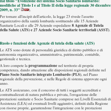
dal titolo "Evoluzione del sistema Socio Sanitario lombardo:
modifiche al Titolo I e al Titolo II della legge regionale 30 dicembre
2009, n. 33"
).
Per tornare all'incipit dell'articolo, la legge 23 rivede l'assetto
organizzativo della sanità lombarda sostituendo alle 15 Aziende
8 Agenzie di Tutela
Sanitarie Locali e alle 29 Aziende ospedaliere
della Salute (ATS) e 27 Aziende Socio Sanitarie territoriali (ASST)
.
Ruolo e funzioni delle Agenzie di tutela della salute (ATS)
Le ATS sono dotate di personalità giuridica di diritto pubblico e di
autonomia organizzativa, ammnistrativa, patrimoniale, contabile,
gestionale e tecnica.
programmazione
A loro compete la
nel territorio di propria
competenza, dando attuazione alle disposizioni regionali definite nel
Piano Socio Sanitario integrato Lombardo (PLS)
, nel Piano
regionale della prevenzione, e nelle Regole di sistema approvate ogni
anno.
Le ATS assicurano, con il concorso di tutti i soggetti accreditati e
contrattualizzati di natura pubblica e privata, l'erogazione delle
prestazioni sanitarie e Socio Sanitarie comprese nei Livelli Essenziali di
Assistenza (LEA) ed eventuali livelli aggiuntivi, definiti dalla Regione
con risorse proprie, garantendone l'integrazione con le prestazioni