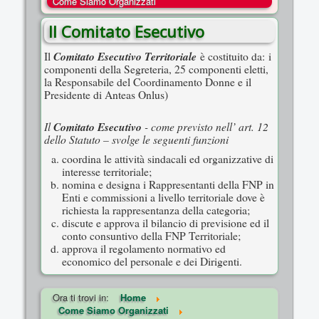
Come Siamo Organizzati
COSA FACCIAMO
Il Comitato Esecutivo
ENTI
Comitato Esecutivo Territoriale
Il
è costituito da: i
NOTIZIE
componenti della Segreteria, 25 componenti eletti,
la Responsabile del Coordinamento Donne e il
ESSENZIALI
Presidente di Anteas Onlus)
MAPPA DEL SITO
Il
Comitato Esecutivo
- come previsto nell’ art. 12
CONVENZIONI
dello Statuto – svolge le seguenti funzioni
FOTO
coordina le attività sindacali ed organizzative di
interesse territoriale;
SOCIAL
nomina e designa i Rappresentanti della FNP in
Enti e commissioni a livello territoriale dove è
richiesta la rappresentanza della categoria;
discute e approva il bilancio di previsione ed il
conto consuntivo della FNP Territoriale;
approva il regolamento normativo ed
economico del personale e dei Dirigenti.
Ora ti trovi in:
Home
Come Siamo Organizzati