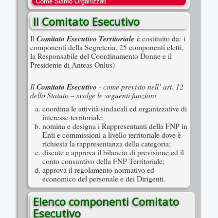
Come Siamo Organizzati
COSA FACCIAMO
Il Comitato Esecutivo
ENTI
Comitato Esecutivo Territoriale
Il
è costituito da: i
NOTIZIE
componenti della Segreteria, 25 componenti eletti,
la Responsabile del Coordinamento Donne e il
ESSENZIALI
Presidente di Anteas Onlus)
MAPPA DEL SITO
Il
Comitato Esecutivo
- come previsto nell’ art. 12
CONVENZIONI
dello Statuto – svolge le seguenti funzioni
FOTO
coordina le attività sindacali ed organizzative di
interesse territoriale;
SOCIAL
nomina e designa i Rappresentanti della FNP in
Enti e commissioni a livello territoriale dove è
richiesta la rappresentanza della categoria;
discute e approva il bilancio di previsione ed il
conto consuntivo della FNP Territoriale;
approva il regolamento normativo ed
economico del personale e dei Dirigenti.
Elenco componenti Comitato
Esecutivo