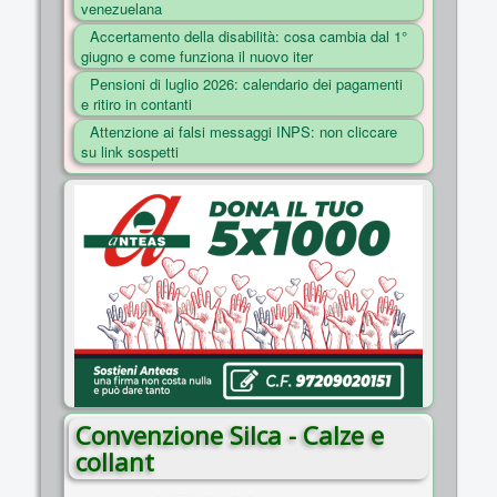
venezuelana
COSA FACCIAMO
Accertamento della disabilità: cosa cambia dal 1°
ENTI
giugno e come funziona il nuovo iter
Pensioni di luglio 2026: calendario dei pagamenti
NOTIZIE
e ritiro in contanti
ESSENZIALI
Attenzione ai falsi messaggi INPS: non cliccare
su link sospetti
MAPPA DEL SITO
CONVENZIONI
FOTO
SOCIAL
Convenzione Silca - Calze e
collant