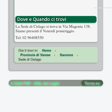
Powered by
embedgooglemaps FR
&
https://onlinecasinoutanspelpaus.nu/
Dove e Quando ci trovi
La Sede di Cislago si trova in Via Magenta 138.
Siamo presenti il Venerdì pomeriggio.
Tel: 02 96408550
Ora ti trovi in:
Home
Provincia di Varese
Saronno
Sede di Cislago
© 2026 FNP - CISL dei Laghi
Torna su