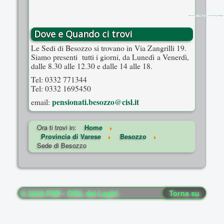
Powered by
https://embedgooglemaps.com/en/
&
theimpossiblequiz1
Dove e Quando ci trovi
Le Sedi di Besozzo si trovano in Via Zangrilli 19.
Siamo presenti tutti i giorni, da Lunedì a Venerdì,
dalle 8.30 alle 12.30 e dalle 14 alle 18.
Tel: 0332 771344
Tel: 0332 1695450
pensionati.besozzo@cisl.it
email:
Ora ti trovi in:
Home
Provincia di Varese
Besozzo
Sede di Besozzo
© 2026 FNP - CISL dei Laghi
Torna su