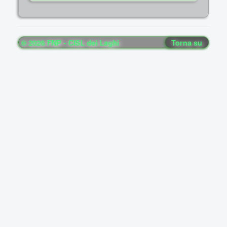
© 2026 FNP - CISL dei Laghi
Torna su