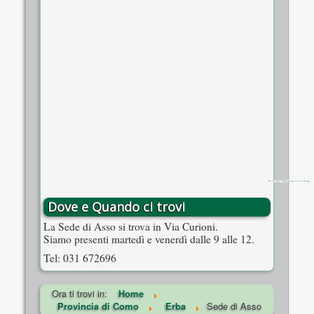
Powered by
https://embedgooglemaps.com/it/
&
spelstopp
Dove e Quando ci trovi
La Sede di Asso si trova in Via Curioni.
Siamo presenti martedì e venerdì dalle 9 alle 12.
Tel: 031 672696
Ora ti trovi in:
Home
Provincia di Como
Erba
Sede di Asso