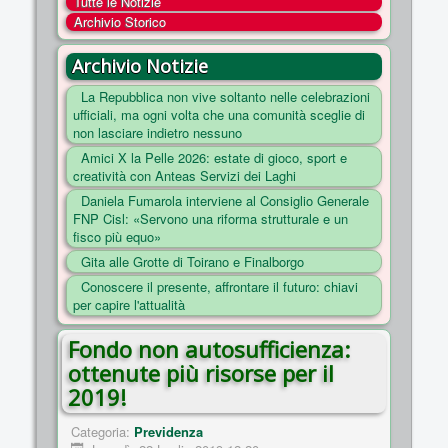
Tutte le Notizie
COSA FACCIAMO
Archivio Storico
ENTI
Archivio Notizie
NOTIZIE
La Repubblica non vive soltanto nelle celebrazioni
ufficiali, ma ogni volta che una comunità sceglie di
ESSENZIALI
non lasciare indietro nessuno
MAPPA DEL SITO
Amici X la Pelle 2026: estate di gioco, sport e
creatività con Anteas Servizi dei Laghi
CONVENZIONI
Daniela Fumarola interviene al Consiglio Generale
FOTO
FNP Cisl: «Servono una riforma strutturale e un
fisco più equo»
SOCIAL
Gita alle Grotte di Toirano e Finalborgo
Conoscere il presente, affrontare il futuro: chiavi
per capire l'attualità
Fondo non autosufficienza:
ottenute più risorse per il
2019!
Categoria:
Previdenza