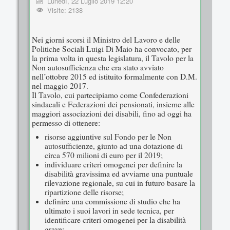
Lunedì, 22 Luglio 2019 12:20
Visite: 2138
Nei giorni scorsi il Ministro del Lavoro e delle
Politiche Sociali Luigi Di Maio ha convocato, per
la prima volta in questa legislatura, il Tavolo per la
Non autosufficienza che era stato avviato
nell’ottobre 2015 ed istituito formalmente con D.M.
nel maggio 2017.
Il Tavolo, cui partecipiamo come Confederazioni
sindacali e Federazioni dei pensionati, insieme alle
maggiori associazioni dei disabili, fino ad oggi ha
permesso di ottenere:
risorse aggiuntive sul Fondo per le Non
autosufficienze, giunto ad una dotazione di
circa 570 milioni di euro per il 2019;
individuare criteri omogenei per definire la
disabilità gravissima ed avviarne una puntuale
rilevazione regionale, su cui in futuro basare la
ripartizione delle risorse;
definire una commissione di studio che ha
ultimato i suoi lavori in sede tecnica, per
identificare criteri omogenei per la disabilità
grave;