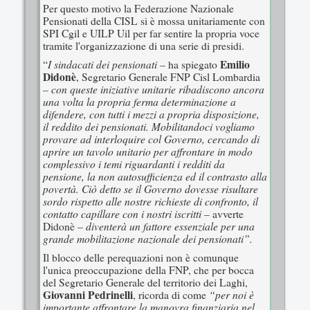
Per questo motivo la Federazione Nazionale
Pensionati della CISL si è mossa unitariamente con
SPI Cgil e UILP Uil per far sentire la propria voce
tramite l'organizzazione di una serie di presidi.
I sindacati dei pensionati
Emilio
“
– ha spiegato
Didonè
, Segretario Generale FNP Cisl Lombardia
con queste iniziative unitarie ribadiscono ancora
–
una volta la propria ferma determinazione a
difendere, con tutti i mezzi a propria disposizione,
il reddito dei pensionati. Mobilitandoci vogliamo
provare ad interloquire col Governo, cercando di
aprire un tavolo unitario per affrontare in modo
complessivo i temi riguardanti i redditi da
pensione, la non autosufficienza ed il contrasto alla
povertà. Ciò detto se il Governo dovesse risultare
sordo rispetto alle nostre richieste di confronto, il
contatto capillare con i nostri iscritti
– avverte
diventerà un fattore essenziale per una
Didonè –
grande mobilitazione nazionale dei pensionati”.
Il blocco delle perequazioni non è comunque
l'unica preoccupazione della FNP, che per bocca
del Segretario Generale del territorio dei Laghi,
Giovanni Pedrinelli
“per noi è
, ricorda di come
importante affrontare la manovra finanziaria nel