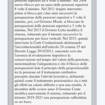
pensioni superiori ad 8 volte il minimo. Nel 2008
nuovo blocco per un anno delle pensioni superiori
8 volte il minimo. Nel 2011 doppio intervento:
prima si blocca per i due anni successivi la
perequazione delle pensioni superiori a 5 volte il
minimo, poi, col Governo Monti, si bloccano le
perequazioni delle pensioni superiori a 3 volte la
minima. Nel 2013 il Governo Letta modifica il
sistema, istituendo per il triennio successivo la
perequazione per fasce verticali. Nel 2015, quindi,
interviene la Corte Costituzionale dichiarando
l'incostituzionalità dell'articolo 24 comma 25 del
Decreto Legge 2014/2011, sancendo così che
l'assenza di rivalutazione impedisce la
conservazione nel tempo del valore della pensione,
menomandone l'adeguatezza e che il blocco delle
perequazioni lede il principio della proporzionalità
tra la pensione ed il trattamento retributivo
percepito durante l'attività lavorativa, definendo
quindi come il trattamento pensionistico sia a tutti
gli effetti un salario differito e non una rendita. A
dicembre dello scorso anno il Governo Conte
modifica nuovamente il sistema, istituendo per il
triennio 2019-2021 una perequazione raffreddata
su sei fasce.