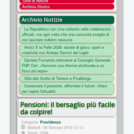
Tutte le Notizie
COSA FACCIAMO
Archivio Storico
ENTI
Archivio Notizie
NOTIZIE
La Repubblica non vive soltanto nelle celebrazioni
ufficiali, ma ogni volta che una comunità sceglie di
ESSENZIALI
non lasciare indietro nessuno
MAPPA DEL SITO
Amici X la Pelle 2026: estate di gioco, sport e
creatività con Anteas Servizi dei Laghi
CONVENZIONI
Daniela Fumarola interviene al Consiglio Generale
FOTO
FNP Cisl: «Servono una riforma strutturale e un
fisco più equo»
SOCIAL
Gita alle Grotte di Toirano e Finalborgo
Conoscere il presente, affrontare il futuro: chiavi
per capire l'attualità
Pensioni: il bersaglio più facile
da colpire!
Categoria:
Previdenza
Martedì, 08 Gennaio 2019 12:12
Visite: 2298