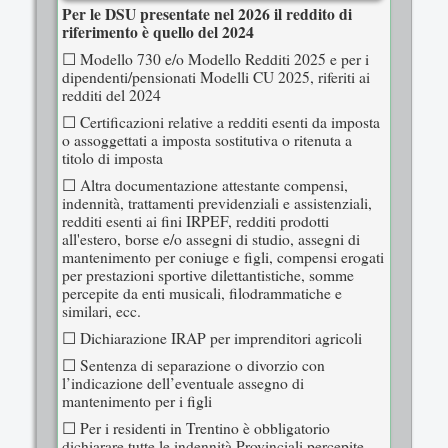
Per le DSU presentate nel 2026 il reddito di
riferimento è quello del 2024
☐ Modello 730 e/o Modello Redditi 2025 e per i
dipendenti/pensionati Modelli CU 2025, riferiti ai
redditi del 2024
☐ Certificazioni relative a redditi esenti da imposta
o assoggettati a imposta sostitutiva o ritenuta a
titolo di imposta
☐ Altra documentazione attestante compensi,
indennità, trattamenti previdenziali e assistenziali,
redditi esenti ai fini IRPEF, redditi prodotti
all'estero, borse e/o assegni di studio, assegni di
mantenimento per coniuge e figli, compensi erogati
per prestazioni sportive dilettantistiche, somme
percepite da enti musicali, filodrammatiche e
similari, ecc.
☐ Dichiarazione IRAP per imprenditori agricoli
☐ Sentenza di separazione o divorzio con
l’indicazione dell’eventuale assegno di
mantenimento per i figli
☐ Per i residenti in Trentino è obbligatorio
dichiarare tutte le indennità Provinciali percepite