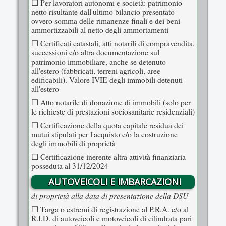
☐ Per lavoratori autonomi e società: patrimonio
netto risultante dall'ultimo bilancio presentato
ovvero somma delle rimanenze finali e dei beni
ammortizzabili al netto degli ammortamenti
☐ Certificati catastali, atti notarili di compravendita,
successioni e/o altra documentazione sul
patrimonio immobiliare, anche se detenuto
all'estero (fabbricati, terreni agricoli, aree
edificabili). Valore IVIE degli immobili detenuti
all'estero
☐ Atto notarile di donazione di immobili (solo per
le richieste di prestazioni sociosanitarie residenziali)
☐ Certificazione della quota capitale residua dei
mutui stipulati per l'acquisto e/o la costruzione
degli immobili di proprietà
☐ Certificazione inerente altra attività finanziaria
posseduta al 31/12/2024
AUTOVEICOLI E IMBARCAZIONI
di proprietà alla data di presentazione della DSU
☐ Targa o estremi di registrazione al P.R.A. e/o al
R.I.D. di autoveicoli e motoveicoli di cilindrata pari