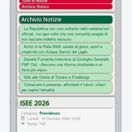
Tutte le Notizie
COSA FACCIAMO
Archivio Storico
ENTI
Archivio Notizie
NOTIZIE
La Repubblica non vive soltanto nelle celebrazioni
ufficiali, ma ogni volta che una comunità sceglie di
ESSENZIALI
non lasciare indietro nessuno
MAPPA DEL SITO
Amici X la Pelle 2026: estate di gioco, sport e
creatività con Anteas Servizi dei Laghi
CONVENZIONI
Daniela Fumarola interviene al Consiglio Generale
FOTO
FNP Cisl: «Servono una riforma strutturale e un
fisco più equo»
SOCIAL
Gita alle Grotte di Toirano e Finalborgo
Conoscere il presente, affrontare il futuro: chiavi
per capire l'attualità
ISEE 2026
Categoria:
Previdenza
Lunedì, 19 Gennaio 2026 10:52
Visite: 746