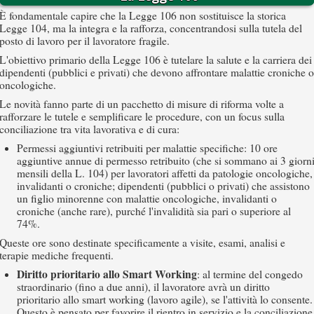
È fondamentale capire che la Legge 106 non sostituisce la storica
Legge 104, ma la integra e la rafforza, concentrandosi sulla tutela del
posto di lavoro per il lavoratore fragile.
L'obiettivo primario della Legge 106 è tutelare la salute e la carriera dei
dipendenti (pubblici e privati) che devono affrontare malattie croniche o
oncologiche.
Le novità fanno parte di un pacchetto di misure di riforma volte a
rafforzare le tutele e semplificare le procedure, con un focus sulla
conciliazione tra vita lavorativa e di cura:
Permessi aggiuntivi retribuiti per malattie specifiche: 10 ore
aggiuntive annue di permesso retribuito (che si sommano ai 3 giorn
mensili della L. 104) per lavoratori affetti da patologie oncologiche,
invalidanti o croniche; dipendenti (pubblici o privati) che assistono
un figlio minorenne con malattie oncologiche, invalidanti o
croniche (anche rare), purché l'invalidità sia pari o superiore al
74%.
Queste ore sono destinate specificamente a visite, esami, analisi e
terapie mediche frequenti.
Diritto prioritario allo Smart Working
: al termine del congedo
straordinario (fino a due anni), il lavoratore avrà un diritto
prioritario allo smart working (lavoro agile), se l'attività lo consente.
Questo è pensato per favorire il rientro in servizio e la conciliazione