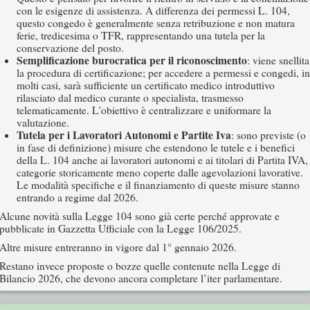
con le esigenze di assistenza. A differenza dei permessi L. 104,
questo congedo è generalmente senza retribuzione e non matura
ferie, tredicesima o TFR, rappresentando una tutela per la
conservazione del posto.
Semplificazione burocratica per il riconoscimento
: viene snellita
la procedura di certificazione; per accedere a permessi e congedi, in
molti casi, sarà sufficiente un certificato medico introduttivo
rilasciato dal medico curante o specialista, trasmesso
telematicamente. L'obiettivo è centralizzare e uniformare la
valutazione.
Tutela per i Lavoratori Autonomi e Partite Iva
: sono previste (o
in fase di definizione) misure che estendono le tutele e i benefici
della L. 104 anche ai lavoratori autonomi e ai titolari di Partita IVA,
categorie storicamente meno coperte dalle agevolazioni lavorative.
Le modalità specifiche e il finanziamento di queste misure stanno
entrando a regime dal 2026.
Alcune novità sulla Legge 104 sono già certe perché approvate e
pubblicate in Gazzetta Ufficiale con la Legge 106/2025.
Altre misure entreranno in vigore dal 1° gennaio 2026.
Restano invece proposte o bozze quelle contenute nella Legge di
Bilancio 2026, che devono ancora completare l’iter parlamentare.