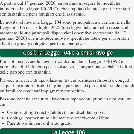
A partire dal 1° gennaio 2026, entreranno in vigore le modifiche
introdotte dalla legge 106/2025, che ampliano le tutele per i lavoratori
con disabilità e per i familiari che li assistono.
Le novità relative alla Legge 104 sono principalmente contenute nella
Legge n. 106 del 18 luglio 2025 (una legge italiana molto recente, al
momento, le sue principali disposizioni operative scatteranno dal 1°
gennaio 2026) che introduce nuove e specifiche tutele per i lavoratori
affetti da gravi patologie e per i loro caregiver.
Cos'è la Legge 104 e a chi si rivolge
Prima di analizzare le novità, ricordiamo che la Legge 104/1992 è la
normativa di riferimento per l'assistenza, l'integrazione sociale e i diritti
delle persone con disabilità.
Prevede una serie di agevolazioni, tra cui permessi retribuiti e congedi,
sia per i lavoratori disabili in prima persona, sia per chi si prende cura d
un familiare con handicap grave riconosciuto.
Possono beneficiarne tutti i lavoratori dipendenti, pubblici e privati, tra
cui:
Genitori di figli (anche adottivi) con disabilità grave.
Coniuge, partner unito civilmente o convivente di fatto.
Parenti o affini entro il terzo grado.
La Legge 106