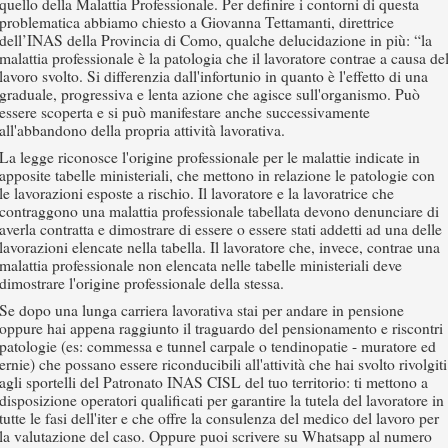
quello della Malattia Professionale. Per definire i contorni di questa
problematica abbiamo chiesto a Giovanna Tettamanti, direttrice
dell’INAS della Provincia di Como, qualche delucidazione in più: “la
malattia professionale è la patologia che il lavoratore contrae a causa de
lavoro svolto. Si differenzia dall'infortunio in quanto è l'effetto di una
graduale, progressiva e lenta azione che agisce sull'organismo. Può
essere scoperta e si può manifestare anche successivamente
all'abbandono della propria attività lavorativa.
La legge riconosce l'origine professionale per le malattie indicate in
apposite tabelle ministeriali, che mettono in relazione le patologie con
le lavorazioni esposte a rischio. Il lavoratore e la lavoratrice che
contraggono una malattia professionale tabellata devono denunciare di
averla contratta e dimostrare di essere o essere stati addetti ad una delle
lavorazioni elencate nella tabella. Il lavoratore che, invece, contrae una
malattia professionale non elencata nelle tabelle ministeriali deve
dimostrare l'origine professionale della stessa.
Se dopo una lunga carriera lavorativa stai per andare in pensione
oppure hai appena raggiunto il traguardo del pensionamento e riscontri
patologie (es: commessa e tunnel carpale o tendinopatie - muratore ed
ernie) che possano essere riconducibili all'attività che hai svolto rivolgiti
agli sportelli del Patronato INAS CISL del tuo territorio: ti mettono a
disposizione operatori qualificati per garantire la tutela del lavoratore in
tutte le fasi dell'iter e che offre la consulenza del medico del lavoro per
la valutazione del caso. Oppure puoi scrivere su Whatsapp al numero