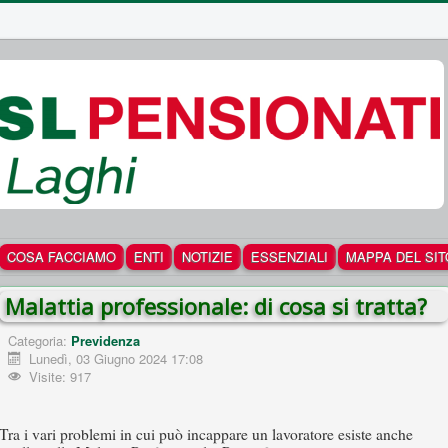
COSA FACCIAMO
ENTI
NOTIZIE
ESSENZIALI
MAPPA DEL SIT
Malattia professionale: di cosa si tratta?
Categoria:
Previdenza
Lunedì, 03 Giugno 2024 17:08
Visite: 917
Tra i vari problemi in cui può incappare un lavoratore esiste anche