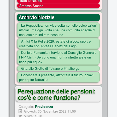
Tutte le Notizie
COSA FACCIAMO
Archivio Storico
ENTI
Archivio Notizie
NOTIZIE
La Repubblica non vive soltanto nelle celebrazioni
ufficiali, ma ogni volta che una comunità sceglie di
ESSENZIALI
non lasciare indietro nessuno
MAPPA DEL SITO
Amici X la Pelle 2026: estate di gioco, sport e
creatività con Anteas Servizi dei Laghi
CONVENZIONI
Daniela Fumarola interviene al Consiglio Generale
FOTO
FNP Cisl: «Servono una riforma strutturale e un
fisco più equo»
SOCIAL
Gita alle Grotte di Toirano e Finalborgo
Conoscere il presente, affrontare il futuro: chiavi
per capire l'attualità
Perequazione delle pensioni:
cos'è e come funziona?
Categoria:
Previdenza
Giovedì, 30 Novembre 2023 11:56
Visite: 1670