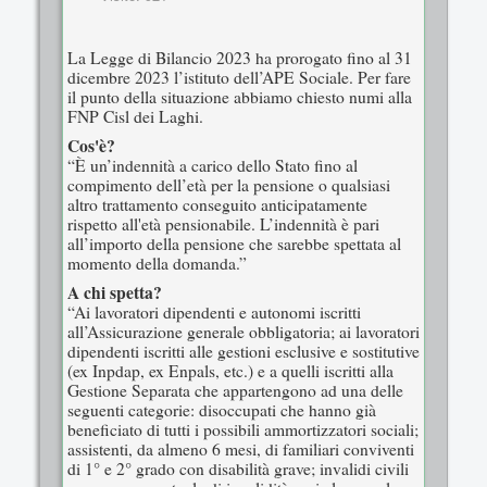
La Legge di Bilancio 2023 ha prorogato fino al 31
dicembre 2023 l’istituto dell’APE Sociale. Per fare
il punto della situazione abbiamo chiesto numi alla
FNP Cisl dei Laghi.
Cos'è?
“È un’indennità a carico dello Stato fino al
compimento dell’età per la pensione o qualsiasi
altro trattamento conseguito anticipatamente
rispetto all'età pensionabile. L’indennità è pari
all’importo della pensione che sarebbe spettata al
momento della domanda.”
A chi spetta?
“Ai lavoratori dipendenti e autonomi iscritti
all’Assicurazione generale obbligatoria; ai lavoratori
dipendenti iscritti alle gestioni esclusive e sostitutive
(ex Inpdap, ex Enpals, etc.) e a quelli iscritti alla
Gestione Separata che appartengono ad una delle
seguenti categorie: disoccupati che hanno già
beneficiato di tutti i possibili ammortizzatori sociali;
assistenti, da almeno 6 mesi, di familiari conviventi
di 1° e 2° grado con disabilità grave; invalidi civili