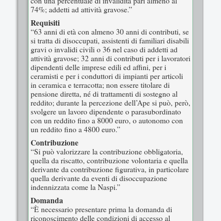
con una percentuale di invalidità pari almeno al
74%; addetti ad attività gravose.”
Requisiti
“63 anni di età con almeno 30 anni di contributi, se
si tratta di disoccupati, assistenti di familiari disabili
gravi o invalidi civili o 36 nel caso di addetti ad
attività gravose; 32 anni di contributi per i lavoratori
dipendenti delle imprese edili ed affini, per i
ceramisti e per i conduttori di impianti per articoli
in ceramica e terracotta; non essere titolare di
pensione diretta, né di trattamenti di sostegno al
reddito; durante la percezione dell’Ape si può, però,
svolgere un lavoro dipendente o parasubordinato
con un reddito fino a 8000 euro, o autonomo con
un reddito fino a 4800 euro.”
Contribuzione
“Si può valorizzare la contribuzione obbligatoria,
quella da riscatto, contribuzione volontaria e quella
derivante da contribuzione figurativa, in particolare
quella derivante da eventi di disoccupazione
indennizzata come la Naspi.”
Domanda
“È necessario presentare prima la domanda di
riconoscimento delle condizioni di accesso al