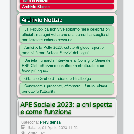
Tutte le Notizie
COSA FACCIAMO
Archivio Storico
ENTI
Archivio Notizie
NOTIZIE
La Repubblica non vive soltanto nelle celebrazioni
ufficiali, ma ogni volta che una comunità sceglie di
ESSENZIALI
non lasciare indietro nessuno
MAPPA DEL SITO
Amici X la Pelle 2026: estate di gioco, sport e
creatività con Anteas Servizi dei Laghi
CONVENZIONI
Daniela Fumarola interviene al Consiglio Generale
FOTO
FNP Cisl: «Servono una riforma strutturale e un
fisco più equo»
SOCIAL
Gita alle Grotte di Toirano e Finalborgo
Conoscere il presente, affrontare il futuro: chiavi
per capire l'attualità
APE Sociale 2023: a chi spetta
e come funziona
Categoria:
Previdenza
Sabato, 01 Aprile 2023 11:52
Visite: 921