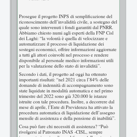
Prosegue il progetto INPS di semplificazione del
riconoscimento dell’invalidità civile, a sostegno del
quale sono intervenuti i fondi garantiti dal PNRR.
Abbiamo chiesto numi agli esperti della FNP Cisl
dei Laghi: “la volontà è quella di velocizzare e
automatizzare il processo di liquidazione dei
sostegni economici, offrire informazioni aggiornate
a tutti gli attori coinvolti nel processo e rendere
disponibile al personale medico informazioni utili
per la valutazione dello stato di invalidità”.
Secondo i dati, il progetto ad oggi ha ottenuto
importanti risultati: “nel 2021 circa l’84% delle
domande di indennità di accompagnamento sono
state liquidate in modalità automatica e nel primo
trimestre del 2022 sono già 320.000 le istanze
istruite con tale procedura. Inoltre, a decorrere dal
mese di aprile, l’Ente di Previdenza ha attivato la
procedura automatica di liquidazione dell’assegno
mensile di assistenza e della pensione di inabilità”.
Cosa può fare chi necessiti di assistenza? “Può
rivolgersi al Patronato INAS -CISL, sempre