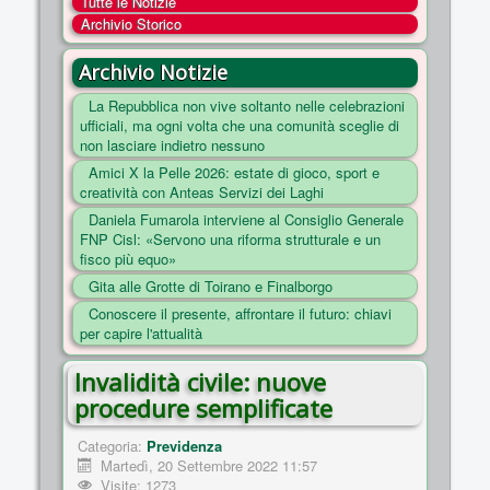
Tutte le Notizie
COSA FACCIAMO
Archivio Storico
ENTI
Archivio Notizie
NOTIZIE
La Repubblica non vive soltanto nelle celebrazioni
ufficiali, ma ogni volta che una comunità sceglie di
ESSENZIALI
non lasciare indietro nessuno
MAPPA DEL SITO
Amici X la Pelle 2026: estate di gioco, sport e
creatività con Anteas Servizi dei Laghi
CONVENZIONI
Daniela Fumarola interviene al Consiglio Generale
FOTO
FNP Cisl: «Servono una riforma strutturale e un
fisco più equo»
SOCIAL
Gita alle Grotte di Toirano e Finalborgo
Conoscere il presente, affrontare il futuro: chiavi
per capire l'attualità
Invalidità civile: nuove
procedure semplificate
Categoria:
Previdenza
Martedì, 20 Settembre 2022 11:57
Visite: 1273