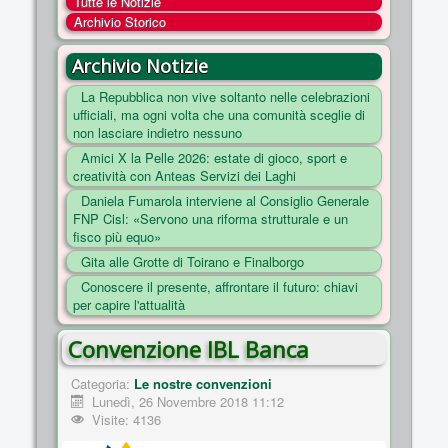
Tutte le Notizie
COSA FACCIAMO
Archivio Storico
ENTI
Archivio Notizie
NOTIZIE
La Repubblica non vive soltanto nelle celebrazioni
ufficiali, ma ogni volta che una comunità sceglie di
ESSENZIALI
non lasciare indietro nessuno
MAPPA DEL SITO
Amici X la Pelle 2026: estate di gioco, sport e
creatività con Anteas Servizi dei Laghi
CONVENZIONI
Daniela Fumarola interviene al Consiglio Generale
FOTO
FNP Cisl: «Servono una riforma strutturale e un
fisco più equo»
SOCIAL
Gita alle Grotte di Toirano e Finalborgo
Conoscere il presente, affrontare il futuro: chiavi
per capire l'attualità
Convenzione IBL Banca
Categoria:
Le nostre convenzioni
Lunedì, 26 Novembre 2018 11:12
Visite: 4136