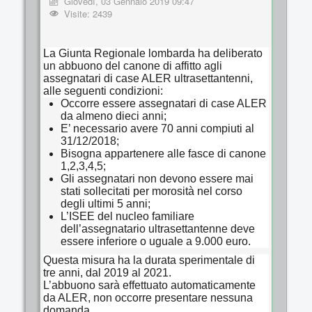
Giovedì, 03 Gennaio 2019 09:47
Visite: 2439
La Giunta Regionale lombarda ha deliberato
un abbuono del canone di affitto agli
assegnatari di case ALER ultrasettantenni,
alle seguenti condizioni:
Occorre essere assegnatari di case ALER
da almeno dieci anni;
E’ necessario avere 70 anni compiuti al
31/12/2018;
Bisogna appartenere alle fasce di canone
1,2,3,4,5;
Gli assegnatari non devono essere mai
stati sollecitati per morosità nel corso
degli ultimi 5 anni;
L’ISEE del nucleo familiare
dell’assegnatario ultrasettantenne deve
essere inferiore o uguale a 9.000 euro.
Questa misura ha la durata sperimentale di
tre anni, dal 2019 al 2021.
L’abbuono sarà effettuato automaticamente
da ALER, non occorre presentare nessuna
domanda.