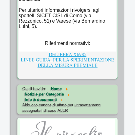
Per ulteriori informazioni rivolgersi agli
sportelli SICET CISL di Como (via
Rezzonico, 51) e Varese (via Bernardino
Luini, 5).
Riferimenti normativi:
DELIBERA XI/985
LINEE GUIDA PER LA SPERIMENTAZIONE
DELLA MISURA PREMIALE
Ora ti trovi in:
Home
Notizie per Categoria
Info & documenti
Abbuono canone di affitto per ultrasettantenni
assegnatari di case ALER