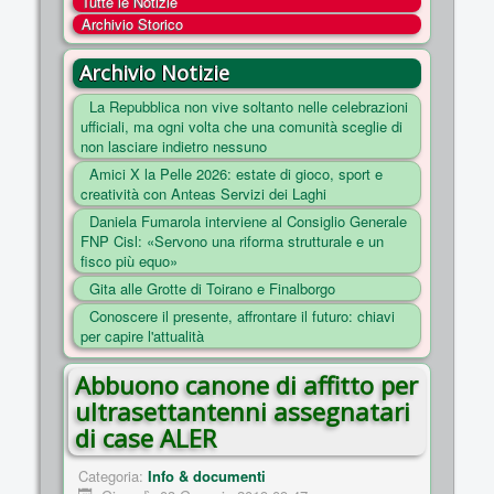
Tutte le Notizie
COSA FACCIAMO
Archivio Storico
ENTI
Archivio Notizie
NOTIZIE
La Repubblica non vive soltanto nelle celebrazioni
ufficiali, ma ogni volta che una comunità sceglie di
ESSENZIALI
non lasciare indietro nessuno
MAPPA DEL SITO
Amici X la Pelle 2026: estate di gioco, sport e
creatività con Anteas Servizi dei Laghi
CONVENZIONI
Daniela Fumarola interviene al Consiglio Generale
FOTO
FNP Cisl: «Servono una riforma strutturale e un
fisco più equo»
SOCIAL
Gita alle Grotte di Toirano e Finalborgo
Conoscere il presente, affrontare il futuro: chiavi
per capire l'attualità
Abbuono canone di affitto per
ultrasettantenni assegnatari
di case ALER
Categoria:
Info & documenti