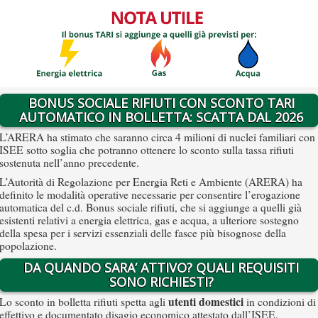
BONUS SOCIALE RIFIUTI CON SCONTO TARI
AUTOMATICO IN BOLLETTA: SCATTA DAL 2026
L’ARERA ha stimato che saranno circa 4 milioni di nuclei familiari con
ISEE sotto soglia che potranno ottenere lo sconto sulla tassa rifiuti
sostenuta nell’anno precedente.
L’Autorità di Regolazione per Energia Reti e Ambiente (ARERA) ha
definito le modalità operative necessarie per consentire l’erogazione
automatica del c.d. Bonus sociale rifiuti, che si aggiunge a quelli già
esistenti relativi a energia elettrica, gas e acqua, a ulteriore sostegno
della spesa per i servizi essenziali delle fasce più bisognose della
popolazione.
DA QUANDO SARA’ ATTIVO? QUALI REQUISITI
SONO RICHIESTI?
utenti domestici
Lo sconto in bolletta rifiuti spetta agli
in condizioni di
effettivo e documentato disagio economico attestato dall’ISEE.