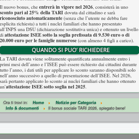
entrerà in vigore nel 2026
Il nuovo bonus, che
, consisterà in uno
sconto pari al 25% della TARI
dovuta dal cittadino e sarà
riconosciuto automaticamente
(senza che l’utente ne debba fare
esplicita richiesta) a tutti i nuclei familiari che hanno presentato
all’INPS una DSU (dichiarazione sostitutiva unica) e ottenuto un livello
attestazione ISEE sotto la soglia prefissata di 9.530 euro o di
di
20.000 euro per le famiglie numerose
(con almeno 4 figli a carico).
QUANDO SI PUO’ RICHIEDERE
La TARI dovuta viene solitamente quantificata annualmente entro i
primi mesi dell’anno e l’ISEE può essere richiesto dai cittadini durante
tutto l’anno, i dati utili per applicare lo sconto saranno disponibili solo
nell’anno successivo a quello di presentazione dell’ISEE. Nel 2026,
sarà pertanto applicato lo sconto ai nuclei familiari che hanno ottenuto
attestazione ISEE sotto soglia nel 2025
un’
.
Ora ti trovi in:
Home
Notizie per Categoria
Info & documenti
Il bonus sociale TARI 2026, spiegato bene!