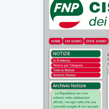
HOME
CHI SIAMO
DOVE SIAMO
NOTIZIE
In Evidenza
o
Notizie per Categoria
Tutte le Notizie
Archivio Storico
Archivio Notizie
La Repubblica non vive
soltanto nelle celebrazioni
ufficiali, ma ogni volta che una
comunità sceglie di non lasciare