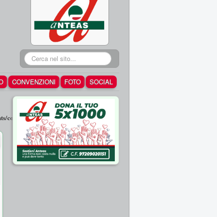
Cerca...
O
CONVENZIONI
FOTO
SOCIAL
/com_fields/helpers/fields.php