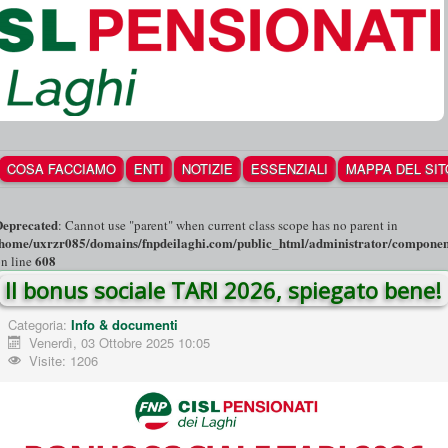
COSA FACCIAMO
ENTI
NOTIZIE
ESSENZIALI
MAPPA DEL SIT
Deprecated
: Cannot use "parent" when current class scope has no parent in
/home/uxrzr085/domains/fnpdeilaghi.com/public_html/administrator/components
608
n line
Il bonus sociale TARI 2026, spiegato bene!
Categoria:
Info & documenti
Venerdì, 03 Ottobre 2025 10:05
Visite: 1206