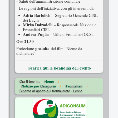
- Saluti dell'amministrazione comunale
- Le ragioni dell'iniziativa, con gli interventi di:
Adria Bartolich
– Segretario Generale CISL
dei Laghi
Mirko Dolzadelli
– Responsabile Nazionale
Frontalieri CISL
Andrea Puglia
– Ufficio Frontalieri OCST
Ore 21.30
gratuita
Proiezione
del film “Niente da
dichiarare?”.
Scarica qui la locandina dell'evento
Ora ti trovi in:
Home
Notizie per Categoria
Frontalieri
Cinema all'aperto sul frontalierato - Lenno