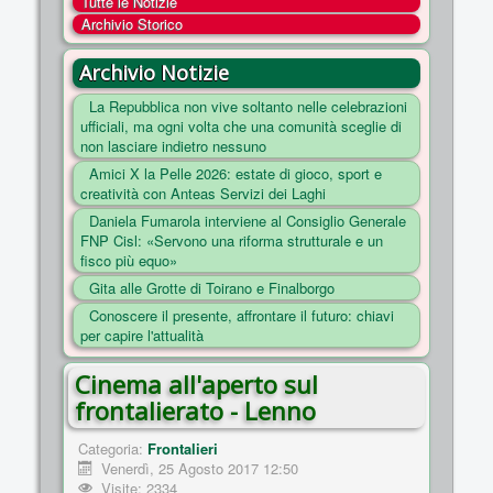
Tutte le Notizie
COSA FACCIAMO
Archivio Storico
ENTI
Archivio Notizie
NOTIZIE
La Repubblica non vive soltanto nelle celebrazioni
ufficiali, ma ogni volta che una comunità sceglie di
ESSENZIALI
non lasciare indietro nessuno
MAPPA DEL SITO
Amici X la Pelle 2026: estate di gioco, sport e
creatività con Anteas Servizi dei Laghi
CONVENZIONI
Daniela Fumarola interviene al Consiglio Generale
FOTO
FNP Cisl: «Servono una riforma strutturale e un
fisco più equo»
SOCIAL
Gita alle Grotte di Toirano e Finalborgo
Conoscere il presente, affrontare il futuro: chiavi
per capire l'attualità
Cinema all'aperto sul
frontalierato - Lenno
Categoria:
Frontalieri
Venerdì, 25 Agosto 2017 12:50
Visite: 2334