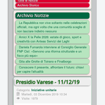
Tutte le Notizie
COSA FACCIAMO
Archivio Storico
ENTI
Archivio Notizie
NOTIZIE
La Repubblica non vive soltanto nelle celebrazioni
ufficiali, ma ogni volta che una comunità sceglie di
ESSENZIALI
non lasciare indietro nessuno
MAPPA DEL SITO
Amici X la Pelle 2026: estate di gioco, sport e
creatività con Anteas Servizi dei Laghi
CONVENZIONI
Daniela Fumarola interviene al Consiglio Generale
FOTO
FNP Cisl: «Servono una riforma strutturale e un
fisco più equo»
SOCIAL
Gita alle Grotte di Toirano e Finalborgo
Conoscere il presente, affrontare il futuro: chiavi
per capire l'attualità
Presidio Varese - 11/12/19
Categoria:
Iniziative unitarie
Martedì, 03 Dicembre 2019 10:34
Visite: 1979